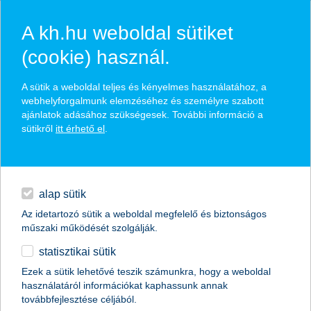
A kh.hu weboldal sütiket
(cookie) használ.
hírek és hivatalos
A sütik a weboldal teljes és kényelmes használatához, a
közzétételek
webhelyforgalmunk elemzéséhez és személyre szabott
ajánlatok adásához szükségesek. További információ a
sütikről
itt érhető el
.
egyéb
English
alap sütik
Az idetartozó sütik a weboldal megfelelő és biztonságos
műszaki működését szolgálják.
statisztikai sütik
Ezek a sütik lehetővé teszik számunkra, hogy a weboldal
használatáról információkat kaphassunk annak
Előző
Következő
továbbfejlesztése céljából.