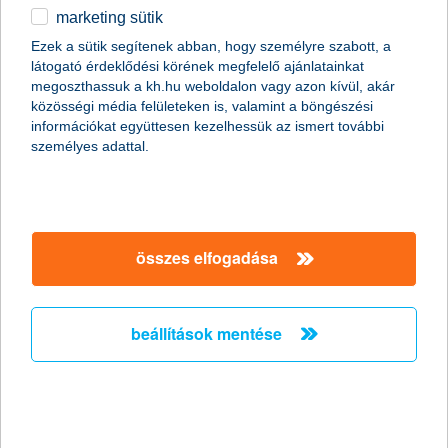
marketing sütik
Az elöregedő társadalomban nem lehet
Ezek a sütik segítenek abban, hogy személyre szabott, a
kérdés az öngondoskodás
látogató érdeklődési körének megfelelő ajánlatainkat
megoszthassuk a kh.hu weboldalon vagy azon kívül, akár
2011.04.05.
közösségi média felületeken is, valamint a böngészési
információkat együttesen kezelhessük az ismert további
„Az elöregedő magyar társadalom évről évre egyre komolyabb
személyes adattal.
problémát fog jelenteni a nyugdíjrendszer fenntarthatósága
szempontjából. A hazai népesedési folyamat jelenlegi tendenciái
mellett ezért nem lehet elégszer hangsúlyozni az
öngondoskodás jelentőségét, amellyel nagyban növelhetjük a
nyugdíjas évek anyagi biztonságát” – mondta el Zobor
Zsuzsanna, a K&H Alapkezelő vezérigazgatója.
összes elfogadása
Húsz gyógyszergyártó növekedését
beállítások mentése
kínálja az új eszközalap
2011.03.23.
A gyógyszeripar hagyományosan jó befektetésnek számít,
hiszen a világon egyre többet költenek gyógyszerekre. A K&H