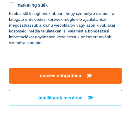
marketing sütik
Már tizenévesen elkezd befektetni és
Ezek a sütik segítenek abban, hogy személyre szabott, a
megtakarítani a Z generáció
látogató érdeklődési körének megfelelő ajánlatainkat
megoszthassuk a kh.hu weboldalon vagy azon kívül, akár
óriásit ugrott a felelős alapok kezelt vagyona
közösségi média felületeken is, valamint a böngészési
információkat együttesen kezelhessük az ismert további
2024.10.21.
személyes adattal.
Minden más generációnál hamarabb és nagyobb mértékben
kezd befektetni a Z generáció: már 19 évesen elkezdik és a
korábbi generációkhoz képest nagyobb arányban is fektetnek
be 21 éves koruk előtt. Bár az egyszerűség és a
kockázatvállalás fontos számukra, a felelős befektetéseket is
összes elfogadása
keresik. Egy félév alatt három és félszeresére nőtt a felelős
alapok által kezelt vagyon Magyarországon, igaz, ez az
államkötvények felelős alappá minősítésének köszönhető
leginkább.
beállítások mentése
K&H: élvonalban a felelős befektetések
rangos díjakat nyertek a pénzintézet ESG-s alapjai