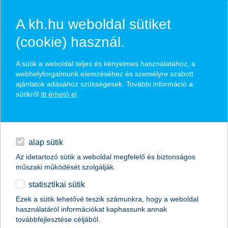
A kh.hu weboldal sütiket
(cookie) használ.
hírek és hivatalos
A sütik a weboldal teljes és kényelmes használatához, a
közzétételek
webhelyforgalmunk elemzéséhez és személyre szabott
ajánlatok adásához szükségesek. További információ a
sütikről
itt érhető el
.
egyéb
English
alap sütik
Az idetartozó sütik a weboldal megfelelő és biztonságos
műszaki működését szolgálják.
statisztikai sütik
Ezek a sütik lehetővé teszik számunkra, hogy a weboldal
használatáról információkat kaphassunk annak
Előző
Következő
továbbfejlesztése céljából.