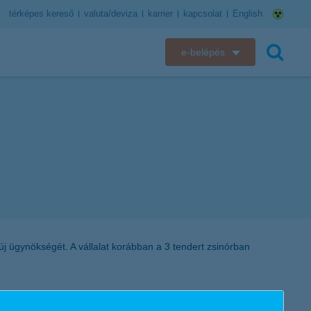
térképes kereső
valuta/deviza
karrier
kapcsolat
English
e-belépés
K&H e-bank
keresés
K&H e-posta
K&H elektronikus postaláda
K&H web Electra
K&H Biztosító ügyfélportál
j ügynökségét. A vállalat korábban a 3 tendert zsinórban
K&H SZÉP Kártya
K&H e-kártyafelület
st tartva az új, pénzforgalmi szolgáltatások körében megjelenő új