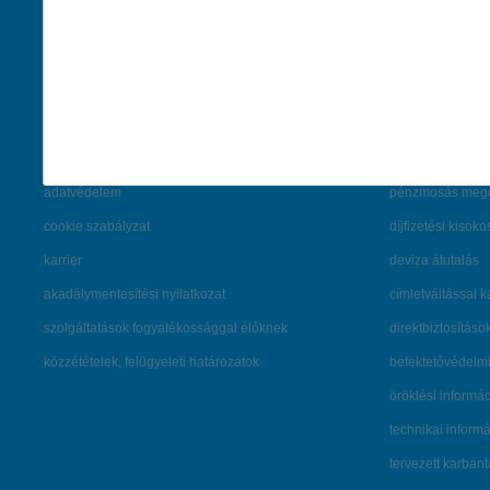
társaságunk
hasznos info
rólunk
pénzügyi tippek
cégcsoport
K&H fejlesztői po
kapcsolat
biztonságos onli
jogi nyilatkozat
fenntarthatóságg
adatvédelem
pénzmosás mege
cookie szabályzat
díjfizetési kisoko
karrier
deviza átutalás
akadálymentesítési nyilatkozat
címletváltással 
szolgáltatások fogyatékossággal élőknek
direktbiztosításo
közzétételek, felügyeleti határozatok
befektetővédelmi
öröklési informá
technikai inform
tervezett karban