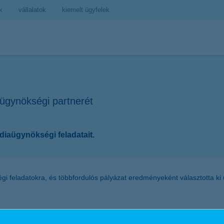
k
vállalatok
kiemelt ügyfelek
aügynökségi partnerét
diaügynökségi feladatait.
 feladatokra, és többfordulós pályázat eredményeként választotta ki ú
 folytatjuk a munkát. A K&H folyamatosan fejleszti szolgáltatásait, lépé