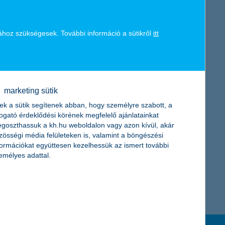
ampányainkban, nemcsak a kreatív oldalon, de a médiahasználat
K&H token megújítás
munkát, a számos díjat és rangos elismerést, amelyet közösen
nikációs igazgatója
.
ához szükségesek. További információ a sütikről
itt
nökségi partneréül. Ennek az innovációnak kell áthatnia a K&H
ozta
Somlói Zsolt, a Mindshare ügyvezető igazgatója
.
marketing sütik
ek a sütik segítenek abban, hogy személyre szabott, a
togató érdeklődési körének megfelelő ajánlatainkat
goszthassuk a kh.hu weboldalon vagy azon kívül, akár
zösségi média felületeken is, valamint a böngészési
formációkat együttesen kezelhessük az ismert további
emélyes adattal.