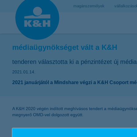
magánszemélyek
vállalkozáso
médiaügynökséget vált a K&H
tenderen választotta ki a pénzintézet új médi
2021.01.14.
2021 januárjától a Mindshare végzi a K&H Csoport mé
A K&H 2020 végén indított meghívásos tendert a médiaügynökségi
megnyerő OMD-vel dolgozott együtt.
„Azt a döntést hoztuk, hogy ettől az évtől a Mindshare csapatával