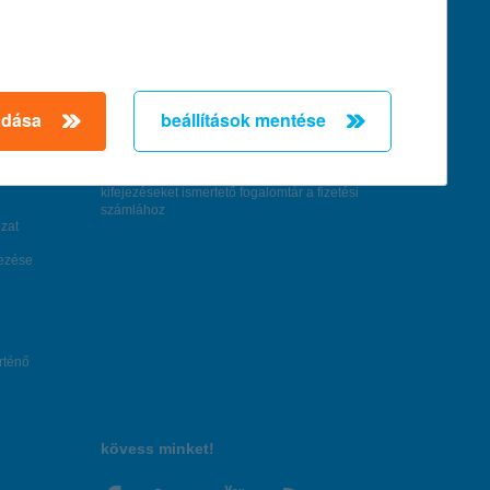
feltételek és kondíciók
hirdetmények / díjjegyzékek
általános szerződési feltételek
adása
beállítások mentése
üzletszabályzat
se
aktuális, MNB által közzétett BUBOR értékek
kifejezéseket ismertető fogalomtár a fizetési
számlához
zat
dezése
örténő
kövess minket!