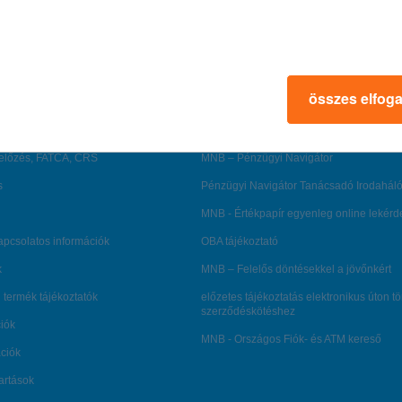
rmációk
ügyfélvédelem
fizetési moratórium
rtál
panaszkezelés
összes elfog
ne fizetés
gyűjtőszámlahitel információk
al kapcsolatos közzétételek
természetes személyek adósságrendezé
lőzés, FATCA, CRS
MNB – Pénzügyi Navigátor
s
Pénzügyi Navigátor Tanácsadó Irodaháló
MNB - Értékpapír egyenleg online lekér
kapcsolatos információk
OBA tájékoztató
k
MNB – Felelős döntésekkel a jövőnkért
 termék tájékoztatók
előzetes tájékoztatás elektronikus úton t
szerződéskötéshez
ciók
MNB - Országos Fiók- és ATM kereső
ációk
tartások