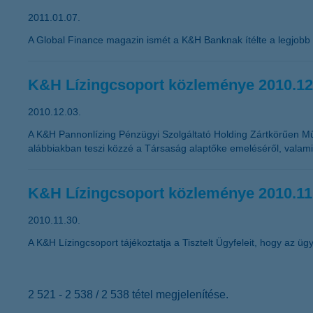
2011.01.07.
A Global Finance magazin ismét a K&H Banknak ítélte a legjobb
K&H Lízingcsoport közleménye 2010.12
2010.12.03.
A K&H Pannonlízing Pénzügyi Szolgáltató Holding Zártkörűen M
alábbiakban teszi közzé a Társaság alaptőke emeléséről, valamin
K&H Lízingcsoport közleménye 2010.11
2010.11.30.
A K&H Lízingcsoport tájékoztatja a Tisztelt Ügyfeleit, hogy az ügyf
2 521 - 2 538 / 2 538 tétel megjelenítése.