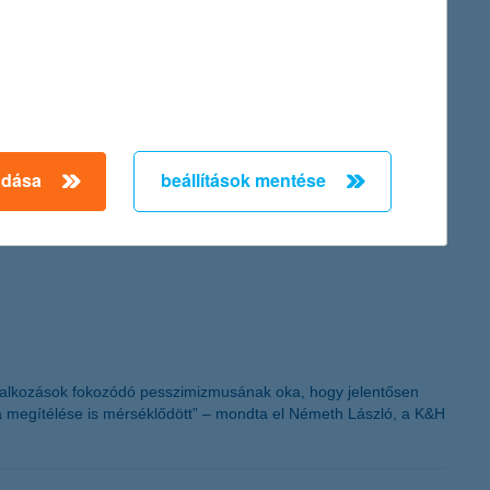
adása
beállítások mentése
in Hungary - 2011” címet a K&H-nak, díjazva eredményeit és
vállalkozások fokozódó pesszimizmusának oka, hogy jelentősen
a megítélése is mérséklődött” – mondta el Németh László, a K&H