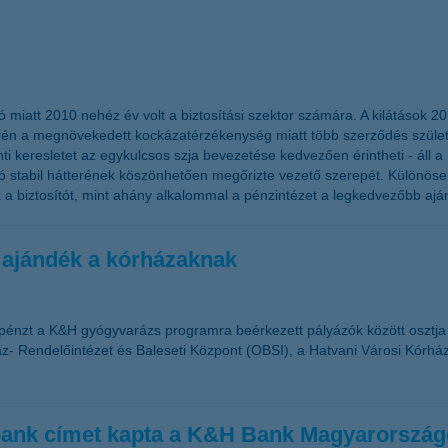
ó miatt 2010 nehéz év volt a biztosítási szektor számára. A kilátások 2
n a megnövekedett kockázatérzékenység miatt több szerződés születhet
ánti keresletet az egykulcsos szja bevezetése kedvezően érintheti - áll
sító stabil hátterének köszönhetően megőrizte vezető szerepét. Különös
a a biztosítót, mint ahány alkalommal a pénzintézet a legkedvezőbb aján
 ajándék a kórházaknak
pénzt a K&H gyógyvarázs programra beérkezett pályázók között osztj
- Rendelőintézet és Baleseti Központ (OBSI), a Hatvani Városi Kórház 
 bank címet kapta a K&H Bank Magyarorszá