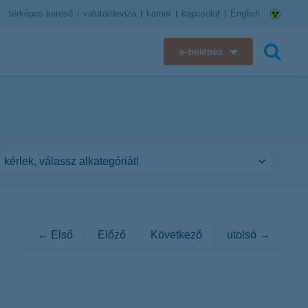
térképes kereső
valuta/deviza
karrier
kapcsolat
English
e-belépés
K&H e-bank
keresés
K&H e-posta
K&H elektronikus postaláda
K&H web Electra
K&H Biztosító ügyfélportál
← Első
Előző
Következő
utolsó →
K&H SZÉP Kártya
K&H e-kártyafelület