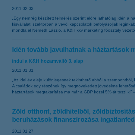
2011.02.03.
„Egy nemrég készített felmérés szerint előre láthatólag idén a ha
kisvállalati szektorban a vevői kapcsolatok befolyásolják legink
mondta el Németh László, a K&H kkv marketing főosztály vezető
Idén tovább javulhatnak a háztartások 
indul a K&H hozamváltó 3. alap
2011.01.31.
„Az idei év eleje különlegesnek tekinthető abból a szempontból
A családok egy részének így megnövekedett jövedelme lehetősége
háztartások megtakarítása ma már a GDP közel 5%-át teszi ki” 
Zöld otthont, zöldhitelből, zöldbiztosí
beruházások finanszírozása ingatlanfed
2011.01.27.