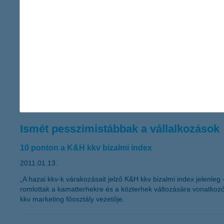
hirtelen, váratlan és balesetszerű megcsúszásakor jelent megold
A K&H kapta a “The Bank of the Year i
2011” címet - A K&H nemzetközi szakmai elismerésben
2011.01.13.
A K&H ismét rangos elismerésben részesült. Ezúttal a neves ne
innovatív megoldásait.
Ismét pesszimistábbak a vállalkozások
10 ponton a K&H kkv bizalmi index
2011.01.13.
„A hazai kkv-k várakozásait jelző K&H kkv bizalmi index jelenle
romlottak a kamatterhekre és a közterhek változására vonatkoz
kkv marketing főosztály vezetője.