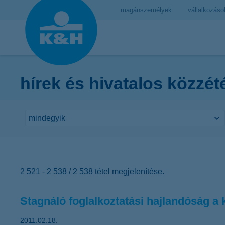
magánszemélyek
vállalkozáso
hírek és hivatalos közzét
2 521 - 2 538 / 2 538 tétel megjelenítése.
Stagnáló foglalkoztatási hajlandóság a k
2011.02.18.