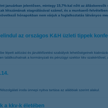
rint januárban jelentősen, mintegy 15,7%-kal nőtt az álláskeresők
tak létszámának stagnálásával számol, és a munkaerő-felvételbe
a következő hónapokban nem várjuk a foglalkoztatás látványos m
elindul az országos K&H üzleti tippek konf
tbe lépett adózási és járulékfizetési szabályok lehetőségeinek kiaknázá
en találkozhatnak a kormányzati és pénzügyi szektor kkv szakértőivel,
.14.
élszolgálati iroda ünnepi nyitva tartása az alábbiak szerint alakul.
k a kkv-k életében