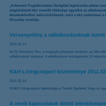
„A Nemzeti Foglalkoztatási Szolgálat legfrissebb adatai sze
megkérdezett kkv vezetők többsége egyelőre az alkalmazot
létszámbővítést valószínűsítenek, ezért a kkv szektorban 
főosztály vezetője.
Versenyelőny a vállalkozásoknak ismét 
2011.02.14.
Az Új Széchenyi Terv, a megújuló pályázati rendszer, az idén éle
vállalkozások számára. A vállalkozások országszerte 11 helyszín
K&H Lízingcsoport közleménye 2011.02
2011.02.14.
A K&H Lízingcsoport tájékoztatja a Tisztelt Ügyfeleit, hogy az ügyf
A vevői kapcsolatok döntő jelentőségűe