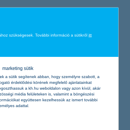
mert a lakatlan nyaralót sokféle kár érheti. Áttekintjük,
tosítást sem: a K&H Biztosító online felmérése szerint
ához szükségesek. További információ a sütikről
itt
marketing sütik
kv szektorban a béren kívüli juttatások kis mértékű
ttatást nyújtó cégek aránya. Mint hosszú évek óta mindig, most
ek a sütik segítenek abban, hogy személyre szabott, a
ó, a K&H kkv marketing főosztály vezetője.
togató érdeklődési körének megfelelő ajánlatainkat
goszthassuk a kh.hu weboldalon vagy azon kívül, akár
zösségi média felületeken is, valamint a böngészési
a K&H Biztosítótól
formációkat együttesen kezelhessük az ismert további
emélyes adattal.
lyen segítségre számíthatnak az ingatlantulajdonosok. Kevesen
azonban, hogy ez a lehetőség csak a földfelszíni talajrétegek