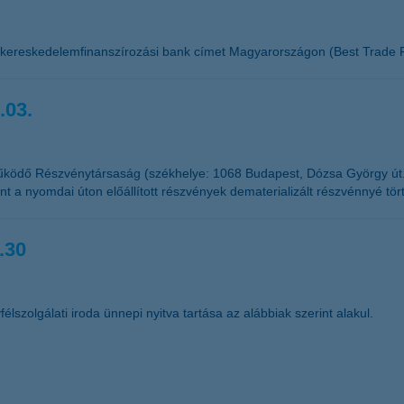
 kereskedelemfinanszírozási bank címet Magyarországon (Best Trade F
.03.
űködő Részvénytársaság (székhelye: 1068 Budapest, Dózsa György út
t a nyomdai úton előállított részvények dematerializált részvénnyé tör
.30
élszolgálati iroda ünnepi nyitva tartása az alábbiak szerint alakul.