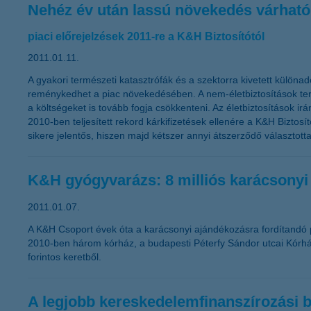
Nehéz év után lassú növekedés várható
piaci előrejelzések 2011-re a K&H Biztosítótól
2011.01.11.
A gyakori természeti katasztrófák és a szektorra kivetett különad
reménykedhet a piac növekedésében. A nem-életbiztosítások teré
a költségeket is tovább fogja csökkenteni. Az életbiztosítások ir
2010-ben teljesített rekord kárkifizetések ellenére a K&H Bizto
sikere jelentős, hiszen majd kétszer annyi átszerződő választott
K&H gyógyvarázs: 8 milliós karácsonyi
2011.01.07.
A K&H Csoport évek óta a karácsonyi ajándékozásra fordítandó 
2010-ben három kórház, a budapesti Péterfy Sándor utcai Kórház
forintos keretből.
A legjobb kereskedelemfinanszírozási