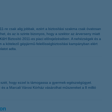
011-re csak alig jobbak, ezért a biztosítási szakma csak óvatosan
, és az is szinte bizonyos, hogy a szektor az árverseny miatt
 a K&H Biztosító 2011-es piaci előrejelzésében. A nehézségek és a
en a kötelező gépjármű-felelősségbiztosítási kampányban elért
latot adta.
a szét, hogy ezzel is támogassa a gyermek-egészségügyet.
és a Marcali Városi Kórház vásárolhat műszereket a 8 millió
gon