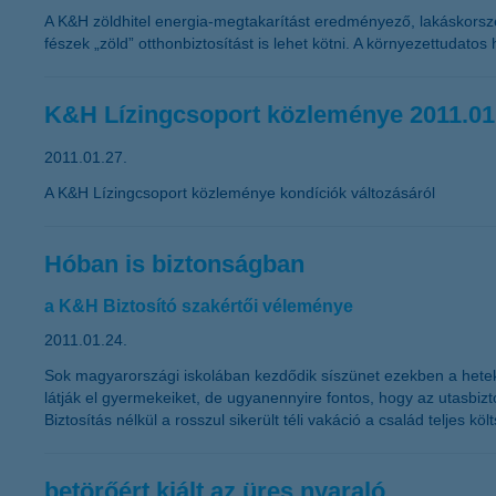
A K&H zöldhitel energia-megtakarítást eredményező, lakáskorszer
fészek „zöld” otthonbiztosítást is lehet kötni. A környezettudatos
K&H Lízingcsoport közleménye 2011.01
2011.01.27.
A K&H Lízingcsoport közleménye kondíciók változásáról
Hóban is biztonságban
a K&H Biztosító szakértői véleménye
2011.01.24.
Sok magyarországi iskolában kezdődik síszünet ezekben a hete
látják el gyermekeiket, de ugyanennyire fontos, hogy az utasbizto
Biztosítás nélkül a rosszul sikerült téli vakáció a család teljes k
betörőért kiált az üres nyaraló