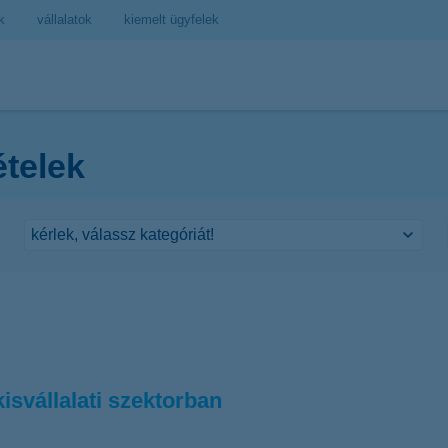
k
vállalatok
kiemelt ügyfelek
ételek
isvállalati szektorban