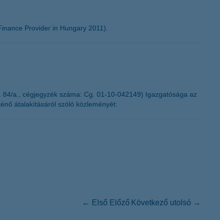
inance Provider in Hungary 2011).
. 84/a., cégjegyzék száma: Cg. 01-10-042149) Igazgatósága az
ténő átalakításáról szóló közleményét:
← Első
Előző
Következő
utolsó →