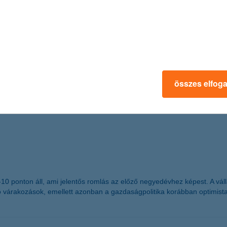
ást.
n Hungary
 részesült
összes elfog
mzetközi magazin, a The Banker adományozta a “The Bank of the Year 
g -10 ponton áll, ami jelentős romlás az előző negyedévhez képest. A 
ó várakozások, emellett azonban a gazdaságpolitika korábban optimist