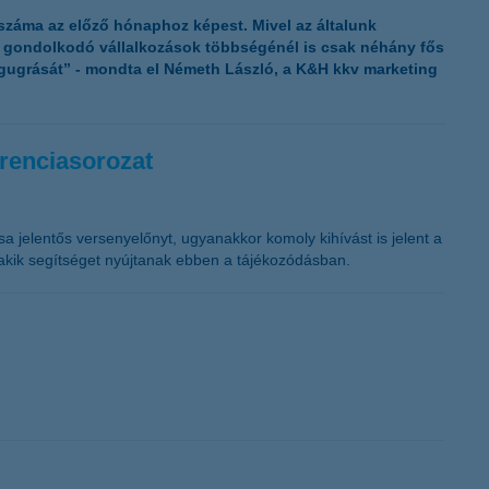
K&H token megújítás
 száma az előző hónaphoz képest. Mivel az általunk
n gondolkodó vállalkozások többségénél is csak néhány fős
egugrását” - mondta el Németh László, a K&H kkv marketing
erenciasorozat
sa jelentős versenyelőnyt, ugyanakkor komoly kihívást is jelent a
 akik segítséget nyújtanak ebben a tájékozódásban.