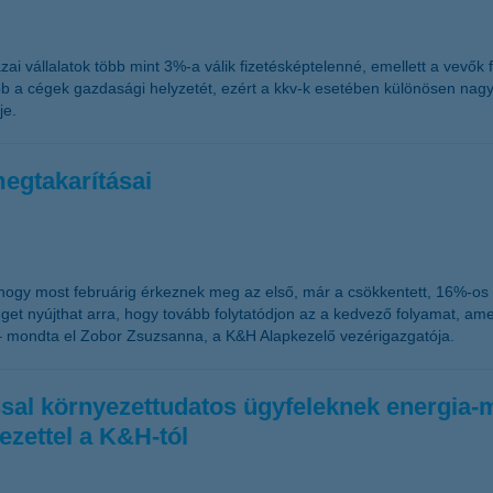
zai vállalatok több mint 3%-a válik fizetésképtelenné, emellett a vevők 
ább a cégek gazdasági helyzetét, ezért a kkv-k esetében különösen nagy 
je.
megtakarításai
, hogy most februárig érkeznek meg az első, már a csökkentett, 16%-o
t nyújthat arra, hogy tovább folytatódjon az a kedvező folyamat, amel
– mondta el Zobor Zsuzsanna, a K&H Alapkezelő vezérigazgatója.
tással környezettudatos ügyfeleknek energi
ezettel a K&H-tól