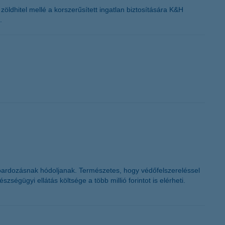
ldhitel mellé a korszerűsített ingatlan biztosítására K&H
.
oardozásnak hódoljanak. Természetes, hogy védőfelszereléssel
ségügyi ellátás költsége a több millió forintot is elérheti.