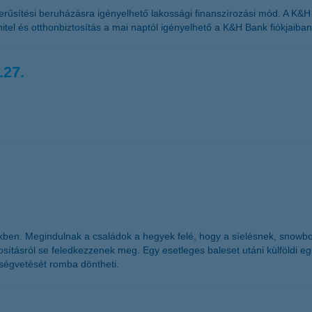
űsítési beruházásra igényelhető lakossági finanszírozási mód. A K&H zö
 hitel és otthonbiztosítás a mai naptól igényelhető a K&H Bank fiókjaiban
.27.
kben. Megindulnak a családok a hegyek felé, hogy a síelésnek, snowb
sításról se feledkezzenek meg. Egy esetleges baleset utáni külföldi egész
öltségvetését romba döntheti.