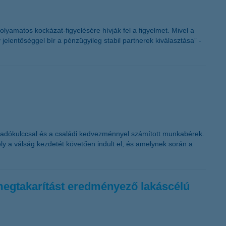
folyamatos kockázat-figyelésére hívják fel a figyelmet. Mivel a
jelentőséggel bír a pénzügyileg stabil partnerek kiválasztása” -
s adókulccsal és a családi kedvezménnyel számított munkabérek.
y a válság kezdetét követően indult el, és amelynek során a
a-megtakarítást eredményező lakáscélú