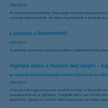
2025.04.21.
Az Innováció és Kreativitás Világnapján érdemes megvizsgálni, ho
nemcsak díjakat hoznak, de valós megoldásokat is kínálnak az üg
Lassulás a fizetéseknél
2025.04.17.
A nominális keresetek lassulása mellett a reálbéreknél még jele
digitális detox a húsvéti böjt idején – 
az addiktív telefonhasználat sokkal súlyosabb és ált
2025.04.17.
A húsvéti böjt hagyományosan a befelé fordulás, a lemondás és a
csendesedhetnek el digitálisan. A digitális detox nem öncélú di
megtölteni, ugyanis az addiktív telefonhasználat ma sokkal súl