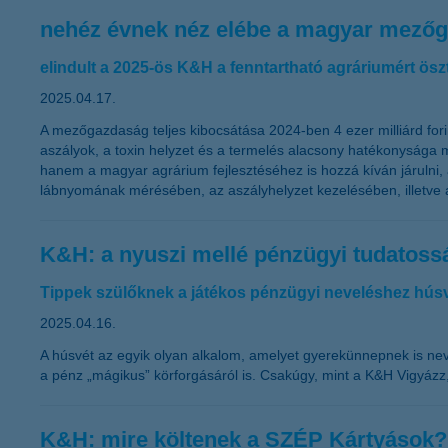
nehéz évnek néz elébe a magyar mezőga
elindult a 2025-ös K&H a fenntartható agráriumért ösz
2025.04.17.
A mezőgazdaság teljes kibocsátása 2024-ben 4 ezer milliárd fori
aszályok, a toxin helyzet és a termelés alacsony hatékonyság
hanem a magyar agrárium fejlesztéséhez is hozzá kíván járulni,
lábnyomának mérésében, az aszályhelyzet kezelésében, illetve a
K&H: a nyuszi mellé pénzügyi tudatossá
Tippek szülőknek a játékos pénzügyi neveléshez hús
2025.04.16.
A húsvét az egyik olyan alkalom, amelyet gyerekünnepnek is nev
a pénz „mágikus” körforgásáról is. Csakúgy, mint a K&H Vigyázz
K&H: mire költenek a SZÉP Kártyások?