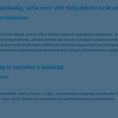
zdaság, soha nem volt még ekkora szükség 
töndíjpályázat
nt felett alakult, ami az előző évihez képest 8 százalékos csökkenés. 
a mind olyan kihívás, amivel szembe kell néznie a magyar agrárszake
 amikor ismét meghirdeti a K&H a fenntartható agráriumért ösztöndíjpá
 termelés hatékonyságának növelésére irányuló törekvésekben várják a
g is kerülhet a kosárba
vétra
ezhetünk, mert a nyuszi, a tojás, a locsolkodás rengeteg szórakozást 
, kész, pénz! diákoknak megrendezett vetélkedősorozat segítségével.