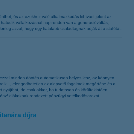
nthet, és az ezekhez való alkalmazkodás kihívást jelent az
 hatodik vállalkozásnál napirenden van a generációváltás,
enleg azzal, hogy egy fiatalabb családtagnak adják át a stafétát.
y ezzel minden döntés automatikusan helyes lesz, az könnyen
odik –, elengedhetetlen az alapvető fogalmak megértése és a
t nyújthat, de csak akkor, ha tudatosan és körültekintően
 pénz! diákoknak rendezett pénzügyi vetélkedősorozat.
tanára díjra