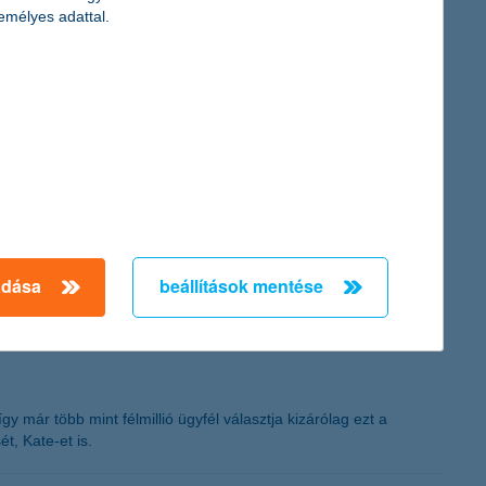
emélyes adattal.
a két cég egyedülálló zenei és szórakoztató élményeket
goldások mellett, amelyekre a fiatalok különösen nyitottak.
tje, egy boutique fesztivál, a Budapest City Takeover és a
adása
beállítások mentése
 már több mint félmillió ügyfél választja kizárólag ezt a
t, Kate-et is.