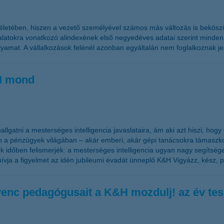
 életében, hiszen a vezető személyével számos más változás is beköszö
lalatokra vonatkozó alindexének első negyedéves adatai szerint minden
yamat. A vállalkozások felénél azonban egyáltalán nem foglalkoznak jel
MI mond
gatni a mesterséges intelligencia javaslataira, ám aki azt hiszi, hog
on a pénzügyek világában – akár emberi, akár gépi tanácsokra támaszk
k időben felismerjék: a mesterséges intelligencia ugyan nagy segítsége
lhívja a figyelmet az idén jubileumi évadát ünneplő K&H Vigyázz, kész,
venc pedagógusait a K&H mozdulj! az év tesi