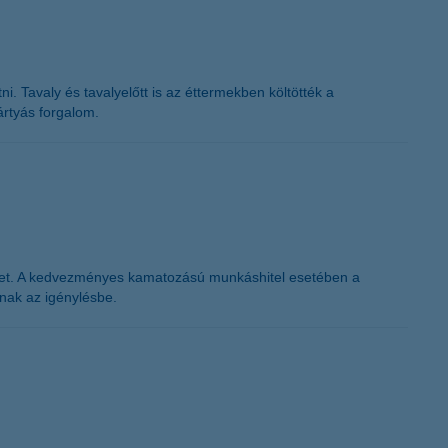
. Tavaly és tavalyelőtt is az éttermekben költötték a
ártyás forgalom.
tézet. A kedvezményes kamatozású munkáshitel esetében a
tnak az igénylésbe.