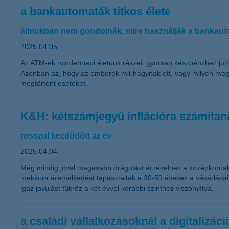
a bankautomaták titkos élete
álmukban nem gondolnák, mire használják a bankaut
2025.04.05.
Az ATM-ek mindennapi életünk részei: gyorsan készpénzhez jutha
Azonban az, hogy az emberek mit hagynak ott, vagy milyen meg
megtörtént eseteket.
K&H: kétszámjegyű inflációra számíta
rosszul kezdődött az év
2025.04.04.
Még mindig jóval magasabb drágulást érzékelnek a középkorúak,
mekkora áremelkedést tapasztaltak a 30-59 évesek a vásárlásaik s
igaz javulást tükröz a két évvel korábbi szinthez viszonyítva.
a családi vállalkozásoknál a digitalizáci