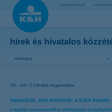
magánszemélyek
vállalkozáso
hírek és hivatalos közzét
351 - 400 / 2 538 tétel megjelenítése.
innováció, ami érezhető: a K&H kreatív
a digitális asszisztenstől az élményalapú szolgáltatás