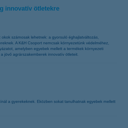
innovatív ötletekre
Az okok számosak lehetnek: a gyorsuló éghajlatváltozás,
mbereknek. A K&H Csoport nemcsak környezetünk védelméhez,
lyázatot, amelyben egyebek mellett a termékek környezeti
 jövő agrárszakemberek innovatív ötleteit.
kínál a gyerekeknek. Eközben sokat tanulhatnak egyebek mellett