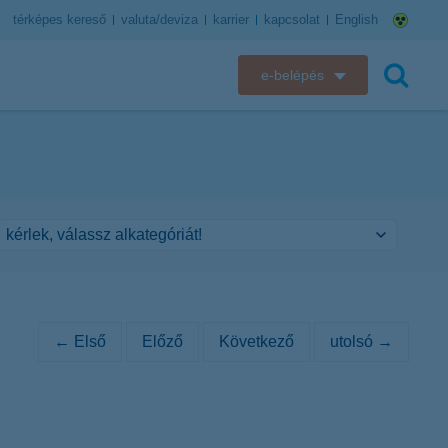
térképes kereső
valuta/deviza
karrier
kapcsolat
English
e-belépés
K&H e-bank
keresés
K&H e-posta
K&H elektronikus postaláda
K&H web Electra
K&H Biztosító ügyfélportál
← Első
Előző
Következő
utolsó →
K&H SZÉP Kártya
K&H e-kártyafelület