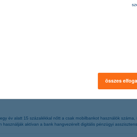
sz
élményekkel készül a nyárra
ing programokkal várja az érdeklődőket. Az együttműködés célja, hogy 
eseményeken keresztül. A K&H Bank elkötelezett az inno-vatív banki me
ó kapcsolatépítésre. A Budapest Park Margaret Island Signature kon-cer
z együttműködésnek.
összes elfog
gyfél
gy év alatt 15 százalékkal nőtt a csak mobilbankot használók száma, így
en használják aktívan a bank hangvezérelt digitális pénzügyi asszisztensé