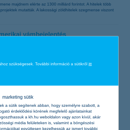
mene majdnem elérte az 1300 milliárd forintot. A hitelek több
projektek mutatták. A lakossági zöldhitelek szegmense viszont
amerikai vámbejelentés
gazdasági kilátásait és várakozásait vizsgáló K&H nagyvállalati
első negyedévében mért szintre, vagyis -2 pontra. Ezzel az
ához szükségesek. További információ a sütikről
itt
sgáló vállalati részindex viszont visszatért a pozitív térfélre,
adott a nagy kérdés: zárójelbe teheti-e az emelkedést az
x?
marketing sütik
ek a sütik segítenek abban, hogy személyre szabott, a
togató érdeklődési körének megfelelő ajánlatainkat
goszthassuk a kh.hu weboldalon vagy azon kívül, akár
yerek fáradt, köhög, rosszul van. Mit tehetnek a szülők a tavaszi
zösségi média felületeken is, valamint a böngészési
smerésében? A házi gyermekorvosok most ilyen korszerű
formációkat együttesen kezelhessük az ismert további