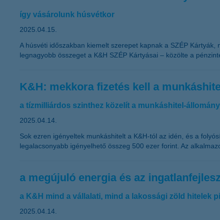
így vásárolunk húsvétkor
2025.04.15.
A húsvéti időszakban kiemelt szerepet kapnak a SZÉP Kártyák, mel
legnagyobb összeget a K&H SZÉP Kártyásai – közölte a pénzintéz
K&H: mekkora fizetés kell a munkáshit
a tízmilliárdos szinthez közelít a munkáshitel-állomány
2025.04.14.
Sok ezren igényeltek munkáshitelt a K&H-tól az idén, és a foly
legalacsonyabb igényelhető összeg 500 ezer forint. Az alkalmazo
a megújuló energia és az ingatlanfejlesz
a K&H mind a vállalati, mind a lakossági zöld hitelek 
2025.04.14.