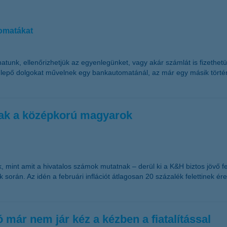
omatákat
tunk, ellenőrizhetjük az egyenlegünket, vagy akár számlát is fizethet
lepő dolgokat művelnek egy bankautomatánál, az már egy másik történ
nak a középkorú magyarok
 mint amit a hivatalos számok mutatnak – derül ki a K&H biztos jövő 
orán. Az idén a februári inflációt átlagosan 20 százalék felettinek érez
ó már nem jár kéz a kézben a fiatalítással