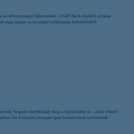
K&H token megújítás
 és élményalapú fejlesztések. A K&H Bank digitális újításai
ől vagy éppen a pénzügyi tudatosság fejlesztéséről.
resik, hogyan tisztíthatják meg a figyelmüket is – azaz miként
akkor, ha a húsvéti ünnepet igazi tartalommal szeretnénk