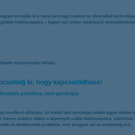
gyan formálják át a hazai pénzügyi szektort az élvonalbeli technológiai
yfelek hétköznapjaira – legyen szó online vásárlásról, koncertélményr
ntősebb tempóvesztés látható.
kapcsolódj ki, hogy kapcsolódhass!
alánosabb probléma, mint gondoljuk
z önreflexió időszaka. Az ételről való lemondás mellett egyre többen ke
vat, hanem tudatos válasz a képernyők uralta hétköznapokra, különösen 
yosabb és általánosabb probléma, mint ahogyan azt az emberiség érzi.