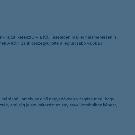
ünk rajtuk keresztül – a K&H esetében már érintésmentesen is.
et! A K&H Bank összegyűjtötte a legfurcsább valóban
felmérésből, amely az első negyedévben vizsgálta meg, hogy
ték, ami alig jelent változást az egy évvel korábbihoz képest,