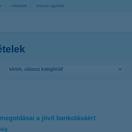
k
vállalatok
kiemelt ügyfelek
ételek
 megoldásai a jövő bankolásáért
okig