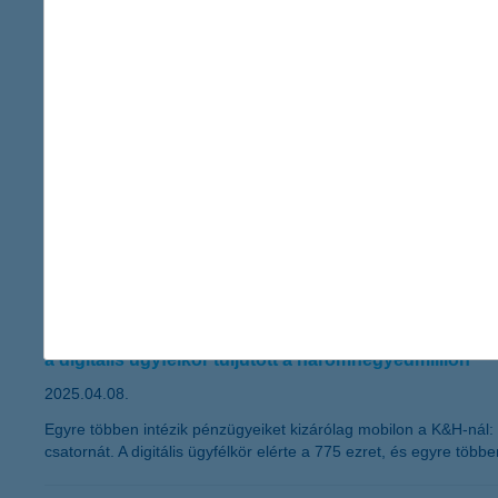
Zene és gaming új dimenzióban: közös 
a K&H és a Mastercard
2025.04.09.
A K&H és a Mastercard idén országszerte exkluzív zenei és gam
nyújtson a fiatal közönség számára, különleges helyszíneken és 
Ezek az események kiválóan alkalmasak ezzel a generációval val
Comic Con Budapest egyaránt kiemelt ren-dezvényei lesznek a
K&H: félmilliónál is több a csak mobilü
a digitális ügyfélkör túljutott a háromnegyedmillión
2025.04.08.
Egyre többen intézik pénzügyeiket kizárólag mobilon a K&H-nál: e
csatornát. A digitális ügyfélkör elérte a 775 ezret, és egyre több