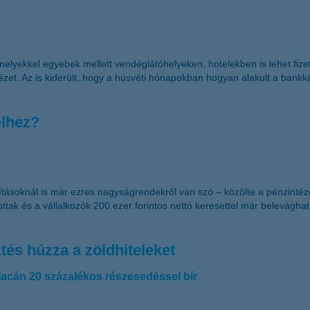
yekkel egyebek mellett vendéglátóhelyeken, hotelekben is lehet fizetni
et. Az is kiderült, hogy a húsvéti hónapokban hogyan alakult a bankk
elhez?
ósításoknál is már ezres nagyságrendekről van szó – közölte a pénzin
ttak és a vállalkozók 200 ezer forintos nettó keresettel már belevágha
tés húzza a zöldhiteleket
piacán 20 százalékos részesedéssel bír