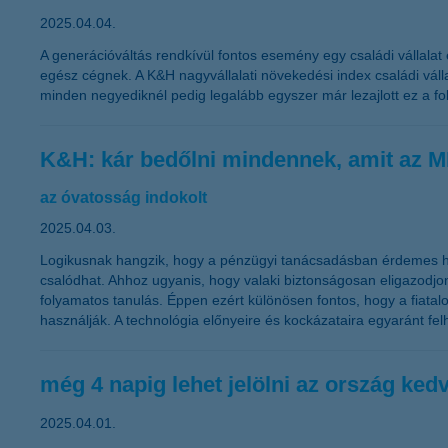
2025.04.04.
A generációváltás rendkívül fontos esemény egy családi vállalat
egész cégnek. A K&H nagyvállalati növekedési index családi vál
minden negyediknél pedig legalább egyszer már lezajlott ez a fol
K&H: kár bedőlni mindennek, amit az 
az óvatosság indokolt
2025.04.03.
Logikusnak hangzik, hogy a pénzügyi tanácsadásban érdemes hall
csalódhat. Ahhoz ugyanis, hogy valaki biztonságosan eligazodj
folyamatos tanulás. Éppen ezért különösen fontos, hogy a fiatalo
használják. A technológia előnyeire és kockázataira egyaránt fe
még 4 napig lehet jelölni az ország ked
2025.04.01.