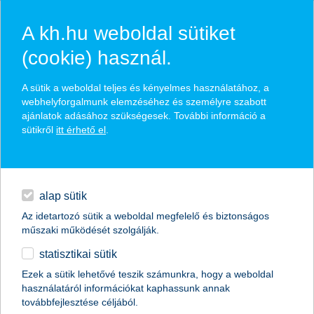
A kh.hu weboldal sütiket
(cookie) használ.
hírek és hivatalos
A sütik a weboldal teljes és kényelmes használatához, a
közzétételek
webhelyforgalmunk elemzéséhez és személyre szabott
ajánlatok adásához szükségesek. További információ a
sütikről
itt érhető el
.
egyéb
English
alap sütik
Az idetartozó sütik a weboldal megfelelő és biztonságos
műszaki működését szolgálják.
statisztikai sütik
Ezek a sütik lehetővé teszik számunkra, hogy a weboldal
használatáról információkat kaphassunk annak
Előző
Következő
továbbfejlesztése céljából.