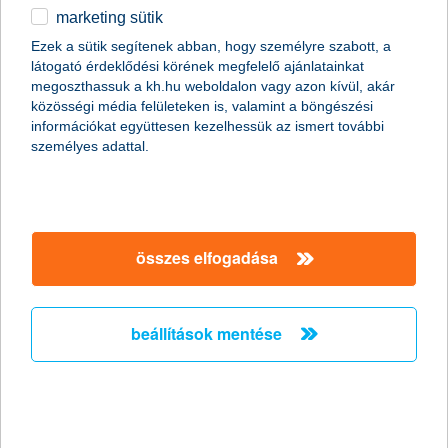
marketing sütik
Versenyelőny a vállalkozásoknak ismét
Ezek a sütik segítenek abban, hogy személyre szabott, a
elindul az országos K&H üzleti tippek
látogató érdeklődési körének megfelelő ajánlatainkat
konferenciasorozat
megoszthassuk a kh.hu weboldalon vagy azon kívül, akár
közösségi média felületeken is, valamint a böngészési
információkat együttesen kezelhessük az ismert további
2011.02.14.
személyes adattal.
Az Új Széchenyi Terv, a megújuló pályázati rendszer, az idén
életbe lépett adózási és járulékfizetési szabályok lehetőségeinek
kiaknázása jelentős versenyelőnyt, ugyanakkor komoly kihívást
is jelent a vállalkozások számára. A vállalkozások országszerte
11 helyszínen találkozhatnak a kormányzati és pénzügyi szektor
összes elfogadása
kkv szakértőivel, akik segítséget nyújtanak ebben a
tájékozódásban.
beállítások mentése
K&H Lízingcsoport közleménye
2011.02.14.
2011.02.14.
A K&H Lízingcsoport tájékoztatja a Tisztelt Ügyfeleit, hogy az