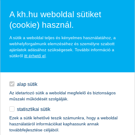
A kh.hu weboldal sütiket
(cookie) használ.
hírek és hivatalos
A sütik a weboldal teljes és kényelmes használatához, a
közzétételek
webhelyforgalmunk elemzéséhez és személyre szabott
ajánlatok adásához szükségesek. További információ a
sütikről
itt érhető el
.
egyéb
English
alap sütik
Az idetartozó sütik a weboldal megfelelő és biztonságos
műszaki működését szolgálják.
statisztikai sütik
Ezek a sütik lehetővé teszik számunkra, hogy a weboldal
használatáról információkat kaphassunk annak
Előző
Következő
továbbfejlesztése céljából.