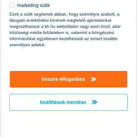
marketing sütik
Stagnáló foglalkoztatási hajlandóság a
Ezek a sütik segítenek abban, hogy személyre szabott, a
kisvállalati szektorban
látogató érdeklődési körének megfelelő ajánlatainkat
megoszthassuk a kh.hu weboldalon vagy azon kívül, akár
2011.02.18.
közösségi média felületeken is, valamint a böngészési
információkat együttesen kezelhessük az ismert további
„A Nemzeti Foglalkoztatási Szolgálat legfrissebb adatai
személyes adattal.
szerint januárban jelentősen, mintegy 15,7%-kal nőtt az
álláskeresők száma az előző hónaphoz képest. Mivel az
általunk megkérdezett kkv vezetők többsége egyelőre az
alkalmazottak létszámának stagnálásával számol, és a
munkaerő-felvételben gondolkodó vállalkozások
többségénél is csak néhány fős létszámbővítést
összes elfogadása
valószínűsítenek, ezért a kkv szektorban a következő
hónapokban nem várjuk a foglalkoztatás látványos
megugrását” - mondta el Németh László, a K&H kkv
beállítások mentése
marketing főosztály vezetője.
Versenyelőny a vállalkozásoknak ismét
elindul az országos K&H üzleti tippek