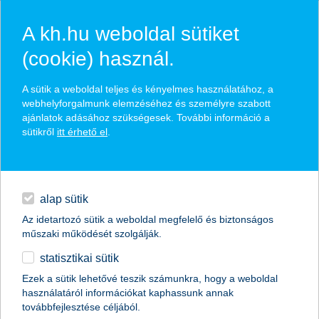
A kh.hu weboldal sütiket
(cookie) használ.
hírek és hivatalos
A sütik a weboldal teljes és kényelmes használatához, a
közzétételek
webhelyforgalmunk elemzéséhez és személyre szabott
ajánlatok adásához szükségesek. További információ a
sütikről
itt érhető el
.
egyéb
English
alap sütik
Az idetartozó sütik a weboldal megfelelő és biztonságos
műszaki működését szolgálják.
statisztikai sütik
Ezek a sütik lehetővé teszik számunkra, hogy a weboldal
használatáról információkat kaphassunk annak
Előző
Következő
továbbfejlesztése céljából.