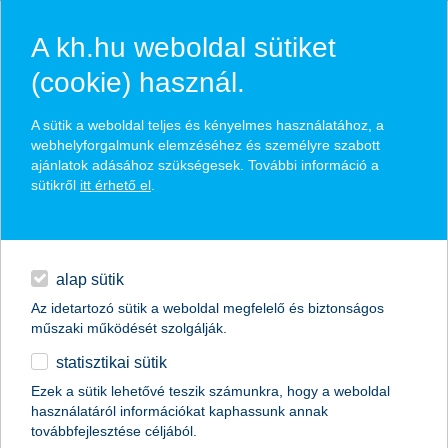
A kh.hu weboldal sütiket
(cookie) használ.
hírek és hivatalos
A sütik a weboldal teljes és kényelmes használatához, a
közzétételek
webhelyforgalmunk elemzéséhez és személyre szabott
ajánlatok adásához szükségesek. További információ a
sütikről
itt érhető el
.
egyéb
English
alap sütik
Az idetartozó sütik a weboldal megfelelő és biztonságos
műszaki működését szolgálják.
statisztikai sütik
Ezek a sütik lehetővé teszik számunkra, hogy a weboldal
használatáról információkat kaphassunk annak
Előző
Következő
továbbfejlesztése céljából.