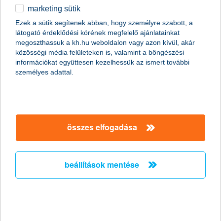
marketing sütik
Stagnáló foglalkoztatási hajlandóság a
Ezek a sütik segítenek abban, hogy személyre szabott, a
kisvállalati szektorban
látogató érdeklődési körének megfelelő ajánlatainkat
megoszthassuk a kh.hu weboldalon vagy azon kívül, akár
2011.02.18.
közösségi média felületeken is, valamint a böngészési
információkat együttesen kezelhessük az ismert további
„A Nemzeti Foglalkoztatási Szolgálat legfrissebb adatai
személyes adattal.
szerint januárban jelentősen, mintegy 15,7%-kal nőtt az
álláskeresők száma az előző hónaphoz képest. Mivel az
általunk megkérdezett kkv vezetők többsége egyelőre az
alkalmazottak létszámának stagnálásával számol, és a
munkaerő-felvételben gondolkodó vállalkozások
többségénél is csak néhány fős létszámbővítést
összes elfogadása
valószínűsítenek, ezért a kkv szektorban a következő
hónapokban nem várjuk a foglalkoztatás látványos
megugrását” - mondta el Németh László, a K&H kkv
beállítások mentése
marketing főosztály vezetője.
Versenyelőny a vállalkozásoknak ismét
elindul az országos K&H üzleti tippek