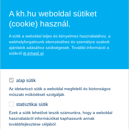
A kh.hu weboldal sütiket
(cookie) használ.
hírek és hivatalos
A sütik a weboldal teljes és kényelmes használatához, a
közzétételek
webhelyforgalmunk elemzéséhez és személyre szabott
ajánlatok adásához szükségesek. További információ a
sütikről
itt érhető el
.
egyéb
English
alap sütik
Az idetartozó sütik a weboldal megfelelő és biztonságos
műszaki működését szolgálják.
statisztikai sütik
Ezek a sütik lehetővé teszik számunkra, hogy a weboldal
használatáról információkat kaphassunk annak
Előző
Következő
továbbfejlesztése céljából.