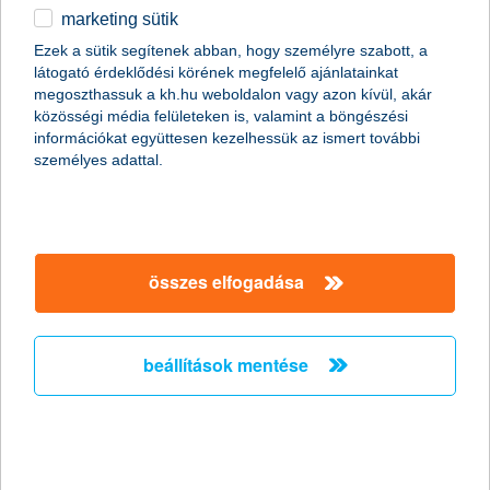
marketing sütik
Töretlen növekedés a felhasználók
Ezek a sütik segítenek abban, hogy személyre szabott, a
számában a K&H mobilbankjában
látogató érdeklődési körének megfelelő ajánlatainkat
megoszthassuk a kh.hu weboldalon vagy azon kívül, akár
700 ezer felhasználó, havi 2 millió utalás
közösségi média felületeken is, valamint a böngészési
információkat együttesen kezelhessük az ismert további
2025.02.12.
személyes adattal.
Januárban már hétszázezer mobilbanki ügyfél vette igénybe a
K&H díjnyertes appját. A tavaly a digitálisan élenjáró bankoknak
adott Digital Innovator UX 2024 díjat elnyerő mobilbanki
alkalmazásban havonta kétmillió utalást végeznek a
felhasználók, akik saját értékeléseik szerint is szeretik, szívesen
összes elfogadása
használják az applikációt. A mobilbank népszerűségét fokozza
Kate is, hiszen a K&H éjjel-nappal elérhető digitális asszisztense
kétszáz funkcióval rendelkezik, ami sokkal kényelmesebbé teszi
a bank és biztosító ügyfelei számára pénzügyeik intézését.
beállítások mentése
középárfolyamon vásárolhatnak a K&H
ügyfelei külföldön