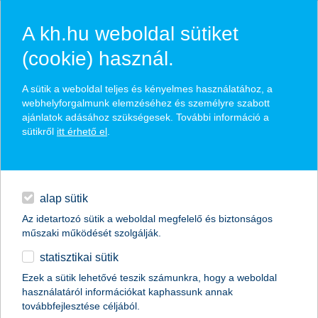
A kh.hu weboldal sütiket
(cookie) használ.
hírek és hivatalos
A sütik a weboldal teljes és kényelmes használatához, a
közzétételek
webhelyforgalmunk elemzéséhez és személyre szabott
ajánlatok adásához szükségesek. További információ a
sütikről
itt érhető el
.
egyéb
English
alap sütik
Az idetartozó sütik a weboldal megfelelő és biztonságos
műszaki működését szolgálják.
statisztikai sütik
Ezek a sütik lehetővé teszik számunkra, hogy a weboldal
használatáról információkat kaphassunk annak
Előző
Következő
továbbfejlesztése céljából.