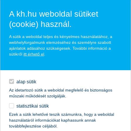
A kh.hu weboldal sütiket
(cookie) használ.
hírek és hivatalos
A sütik a weboldal teljes és kényelmes használatához, a
közzétételek
webhelyforgalmunk elemzéséhez és személyre szabott
ajánlatok adásához szükségesek. További információ a
sütikről
itt érhető el
.
egyéb
English
alap sütik
Az idetartozó sütik a weboldal megfelelő és biztonságos
műszaki működését szolgálják.
statisztikai sütik
Ezek a sütik lehetővé teszik számunkra, hogy a weboldal
használatáról információkat kaphassunk annak
Előző
Következő
továbbfejlesztése céljából.