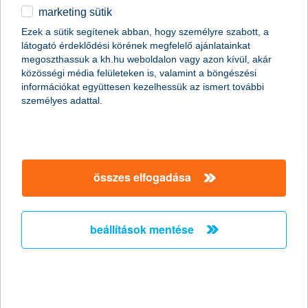
marketing sütik
a K&H kgfb integrált kommunikációs
Ezek a sütik segítenek abban, hogy személyre szabott, a
kampány ezüst EFFIE díjat nyert a
látogató érdeklődési körének megfelelő ajánlatainkat
reklámhatékonysági versenyen
megoszthassuk a kh.hu weboldalon vagy azon kívül, akár
közösségi média felületeken is, valamint a böngészési
a hetedik EFFIE a K&H-nak
információkat együttesen kezelhessük az ismert további
személyes adattal.
2011.10.14.
A K&H Csoport egy újabb EFFIE-vel térhetett haza a 2011-es
reklámhatékonysági verseny díjkiosztójáról. A K&H biztosítási
ismertségnövelő és kötelező gépjármű felelősségbiztosítás
(kgfb) kampánya segítette hozzá a K&H-t az újabb kiemelkedő
összes elfogadása
elismeréshez. A K&H biztosítási szolgáltatások kommunikációja
ezüst EFFIE reklámhatékonysági díjat nyert pénzügyi
szolgáltatások kategóriában, mely a hetedik EFFIE a K&H
életében és az első ezüst díj, melyet az EFFIE biztosítási
beállítások mentése
kommunikációnak kiosztott.
a bérlőket is segíti a lakásbiztosítás