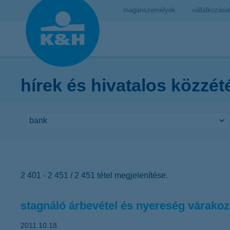
magánszemélyek
vállalkozáso
hírek és hivatalos közzét
2 401 - 2 451 / 2 451 tétel megjelenítése.
stagnáló árbevétel és nyereség várako
2011.10.18.