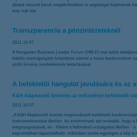
általuk okozott károk megtérítésében is segítséget kaphatnak ki
érte már kár.
Transzparencia a pénzintézeteknél
2011.10.07.
A Hungarian Business Leader Forum (HBLF) mai üzleti ebédjének k
felelős vezérigazgató-helyettese szerint a hazai bankrendszer az
szóló törvény rendeleteinek betartásával.
A befektetői hangulat javulására és az
K&H Alapkezelő felmérés az intézményi befektetők vá
2011.10.07.
„A K&H Alapkezelő évente megrendezett befektetői konferenciájá
instrumentumokat illetően. Az eredmények azt mutatják, hogy a 
megnyugvásával, és - főként a feltörekvő országokat illetően -
kapcsolatban tapasztalható, miközben szinte egységes a kép a m