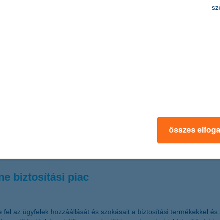
sz
-tól lassan követi a nem-élet üzletág a K&H 
-élet oldal is lassú emelkedésbe kezdhet a K&H Biztosító szerint, melyn
a
 örvendő uniós támogatás, a telephely-fejlesztési pályázat kitöltő pr
összes elfog
 a dél-alföldi, észak-alföldi és észak-magyarországi régió esetében t
je.
e biztosítási piac
 fel az ügyfelek hozzáállását és szokásait a biztosítási termékekkel és