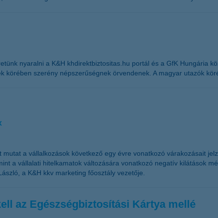
nk nyaralni a K&H khdirektbiztositas.hu portál és a GfK Hungária közö
ek körében szerény népszerűségnek örvendenek. A magyar utazók köréb
x
t mutat a vállalkozások következő egy évre vonatkozó várakozásait je
t a vállalati hitelkamatok változására vonatkozó negatív kilátások mérs
László, a K&H kkv marketing főosztály vezetője.
kell az Egészségbiztosítási Kártya mellé