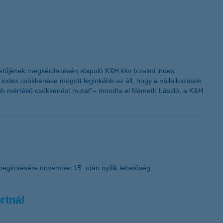
zetőjének megkérdezésén alapuló K&H kkv bizalmi index
i index csökkenése mögött leginkább az áll, hogy a vállalkozások
yobb mértékű csökkenést mutat”– mondta el Németh László, a K&H
megkötésére november 15. után nyílik lehetőség.
rtnál