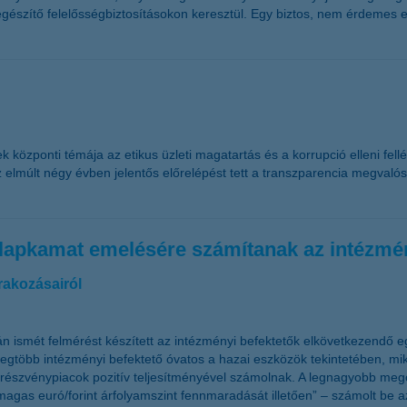
egészítő felelősségbiztosításokon keresztül. Egy biztos, nem érdemes e
özponti témája az etikus üzleti magatartás és a korrupció elleni fellé
 elmúlt négy évben jelentős előrelépést tett a transzparencia megvalósí
 alapkamat emelésére számítanak az intézmé
rakozásairól
n ismét felmérést készített az intézményi befektetők elkövetkezendő e
legtöbb intézményi befektető óvatos a hazai eszközök tekintetében, m
 a részvénypiacok pozitív teljesítményével számolnak. A legnagyobb meg
agas euró/forint árfolyamszint fennmaradását illetően” – számolt be 