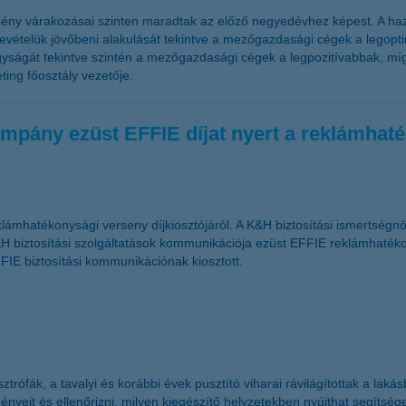
ény várakozásai szinten maradtak az előző negyedévhez képest. A haz
telük jövőbeni alakulását tekintve a mezőgazdasági cégek a legoptim
ságát tekintve szintén a mezőgazdasági cégek a legpozitívabbak, míg
ing főosztály vezetője.
mpány ezüst EFFIE díjat nyert a reklámhat
lámhatékonysági verseny díjkiosztójáról. A K&H biztosítási ismertségn
H biztosítási szolgáltatások kommunikációja ezüst EFFIE reklámhatékon
FIE biztosítási kommunikációnak kiosztott.
rófák, a tavalyi és korábbi évek pusztító viharai rávilágítottak a laká
yeit és ellenőrizni, milyen kiegészítő helyzetekben nyújthat segítséget