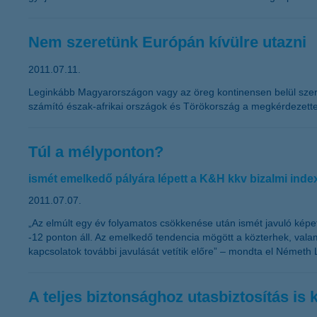
Nem szeretünk Európán kívülre utazni
2011.07.11.
Leginkább Magyarországon vagy az öreg kontinensen belül szeretü
számító észak-afrikai országok és Törökország a megkérdezett
Túl a mélyponton?
ismét emelkedő pályára lépett a K&H kkv bizalmi inde
2011.07.07.
„Az elmúlt egy év folyamatos csökkenése után ismét javuló képe
-12 ponton áll. Az emelkedő tendencia mögött a közterhek, valamin
kapcsolatok további javulását vetítik előre” – mondta el Németh 
A teljes biztonsághoz utasbiztosítás is 