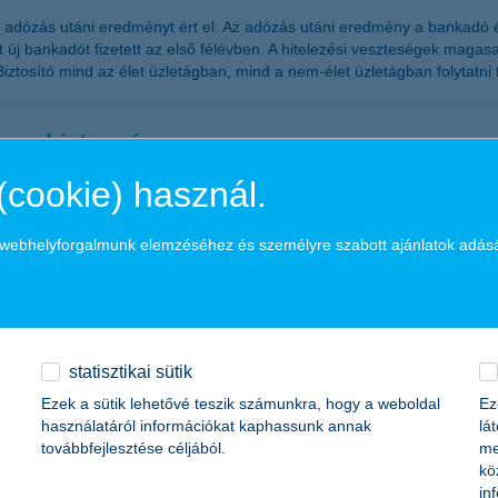
t adózás utáni eredményt ért el. Az adózás utáni eredmény a bankadó 
 új bankadót fizetett az első félévben. A hitelezési veszteségek magas
Biztosító mind az élet üzletágban, mind a nem-élet üzletágban folytat
os a biztonság
(cookie) használ.
sok szerte a világban romlanak, a tőzsdei árfolyamok jelentősen ingad
kban azokra a befektetési lehetőségekre érdemes fokozottan figyelni, 
a webhelyforgalmunk elemzéséhez és személyre szabott ajánlatok adás
sanna, a K&H Alapkezelő vezérigazgatója.
szerűek
statisztikai sütik
Ezek a sütik lehetővé teszik számunkra, hogy a weboldal
Ez
béren kívüli juttatások, mivel a hazai kkv-k többsége a következő egy é
használatáról információkat kaphassunk annak
lá
özlekedési költségtérítés a leggyakrabban alkalmazott béren kívüli ju
továbbfejlesztése céljából.
me
rketing főosztály vezetője.
kö
in