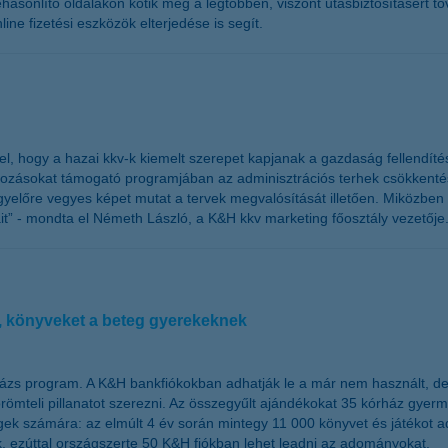
ehasonlító oldalakon kötik meg a legtöbben, viszont utasbiztosításért t
ne fizetési eszközök elterjedése is segít.
pel, hogy a hazai kkv-k kiemelt szerepet kapjanak a gazdaság fellend
ásokat támogató programjában az adminisztrációs terhek csökkentését,
yelőre vegyes képet mutat a tervek megvalósítását illetően. Miközben 
t” - mondta el Németh László, a K&H kkv marketing főosztály vezetője
, könyveket a beteg gyerekeknek
ázs program. A K&H bankfiókokban adhatják le a már nem használt, de m
ömteli pillanatot szerezni. Az összegyűlt ajándékokat 35 kórház gyer
gek számára: az elmúlt 4 év során mintegy 11 000 könyvet és játékot 
, ezúttal országszerte 50 K&H fiókban lehet leadni az adományokat.