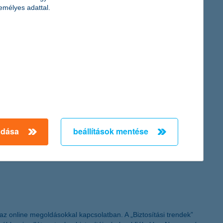
emélyes adattal.
Biztosító piaci előrejelzése
ek vezetői keddi sajtótájékoztatójukon ismertették az élet- és
ogramjai, így benyújthatóak a támogatási kérelmek. Egyúttal a
adása
beállítások mentése
ovábbra is 2011. december 30. a végső benyújtási határidő” –
 az online megoldásokkal kapcsolatban. A „Biztosítási trendek”