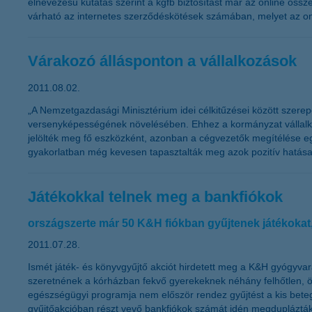
elnevezésű kutatás szerint a kgfb biztosítást már az online össz
várható az internetes szerződéskötések számában, melyet az onli
Várakozó állásponton a vállalkozások
2011.08.02.
„A Nemzetgazdasági Minisztérium idei célkitűzései között szere
versenyképességének növelésében. Ehhez a kormányzat vállalkoz
jelölték meg fő eszközként, azonban a cégvezetők megítélése eg
gyakorlatban még kevesen tapasztalták meg azok pozitív hatásai
Játékokkal telnek meg a bankfiókok
országszerte már 50 K&H fiókban gyűjtenek játékokat
2011.07.28.
Ismét játék- és könyvgyűjtő akciót hirdetett meg a K&H gyógyvar
szeretnének a kórházban fekvő gyerekeknek néhány felhőtlen, ör
egészségügyi programja nem először rendez gyűjtést a kis bete
gyűjtőakcióban részt vevő bankfiókok számát idén megduplázták