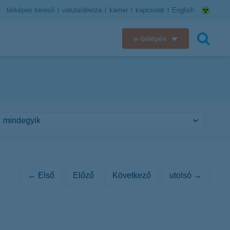
térképes kereső
valuta/deviza
karrier
kapcsolat
English
e-belépés
K&H e-bank
keresés
K&H e-posta
K&H elektronikus postaláda
K&H web Electra
K&H Biztosító ügyfélportál
← Első
Előző
Következő
utolsó →
K&H SZÉP Kártya
K&H e-kártyafelület