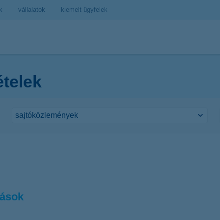
k
vállalatok
kiemelt ügyfelek
ételek
zások