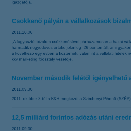
igazgatója.
Csökkenő pályán a vállalkozások bizal
2011.10.06.
„A fogyasztói bizalom csökkenésével párhuzamosan a hazai váll
harmadik negyedéves értéke jelenleg -26 ponton áll, ami gyakorla
a következő egy évben a közterhek, valamint a vállalati hitel
kkv marketing főosztály vezetője.
November második felétől igényelhető
2011.09.30.
2011. október 3-tól a K&H megkezdi a Széchenyi Pihenő (SZÉP) K
12,5 milliárd forintos adózás utáni er
2011.09.30.