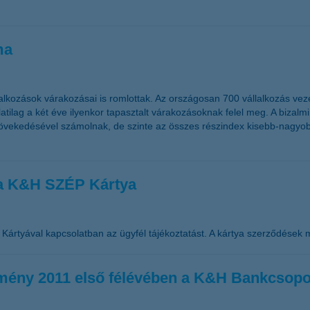
ma
alkozások várakozásai is romlottak. Az országosan 700 vállalkozás ve
tilag a két éve ilyenkor tapasztalt várakozásoknak felel meg. A bizalm
ek növekedésével számolnak, de szinte az összes részindex kisebb-nag
 a K&H SZÉP Kártya
ártyával kapcsolatban az ügyfél tájékoztatást. A kártya szerződések 
edmény 2011 első félévében a K&H Bankcsopo