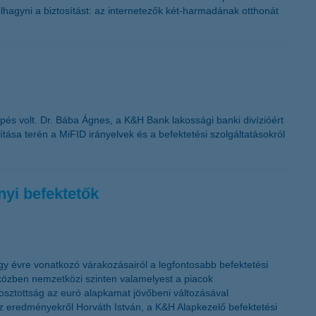
lhagyni a biztosítást: az internetezők két-harmadának otthonát
pés volt. Dr. Bába Ágnes, a K&H Bank lakossági banki divízióért
tása terén a MiFID irányelvek és a befektetési szolgáltatásokról
nyi befektetők
gy évre vonatkozó várakozásairól a legfontosabb befektetési
iközben nemzetközi szinten valamelyest a piacok
osztottság az euró alapkamat jövőbeni változásával
az eredményekről Horváth István, a K&H Alapkezelő befektetési