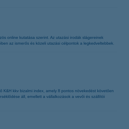
s online kutatása szerint. Az utazási irodák slágereinek
en az ismerős és közeli utazási célpontok a legkedveltebbek.
lző K&H kkv bizalmi index, amely 8 pontos növekedést követően
éklődése áll, emellett a vállalkozások a vevői és szállítói