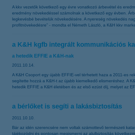
A kkv vezetők következő egy évre vonatkozó árbevétel és eredm
eredmény növekedéssel számolnak a következő egy évben. Árbevé
legkevésbé bevételük növekedésére. A nyereség növekedés nagy
profitnövekedésre” - mondta el Németh László, a K&H kkv market
a K&H kgfb integrált kommunikációs ka
a hetedik EFFIE a K&H-nak
2011.10.14.
A K&H Csoport egy újabb EFFIE-vel térhetett haza a 2011-es rek
segítette hozzá a K&H-t az újabb kiemelkedő elismeréshez. A K&
hetedik EFFIE a K&H életében és az első ezüst díj, melyet az EF
a bérlőket is segíti a lakásbiztosítás
2011.10.10.
Bár az idén szerencsére nem voltak számottevő természeti kataszt
tájékozódni és pontosan megismerni az alulbiztosítás következmén