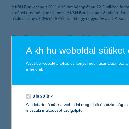
A K&H Bankcsoport 2011 első hat hónapjában 12,5 milliárd forin
korábbi eredményhez képest. A K&H Bankcsoport 8 milliárd forint
hitelek aránya 9,3%-ról 9,4%-ra nőtt egy negyedév alatt. A K&H 
A változó környezetben fokozottan font
A kh.hu weboldal sütiket 
2011.09.23.
„Mikor és miben érdemes megtakarítani, ha a növekedési kilátá
merül fel jogosan a kérdés a befektetők részéről. Ilyen idősza
A sütik a weboldal teljes és kényelmes használatához, 
miközben megvédenek a veszteségektől” – javasolja Zobor Zsuz
érhető el
.
A cafeteria juttatások a kkv-knál is nép
alap sütik
2011.09.19.
Az idetartozó sütik a weboldal megfelelő és biztonságos
„Továbbra is komoly szerepet kapnak a vállalkozások életében a 
műszaki működését szolgálják.
elmondása alapján egyértelműen az étkezési hozzájárulás és a k
kivárás tapasztalható” – mondta el Németh László, a K&H kkv ma