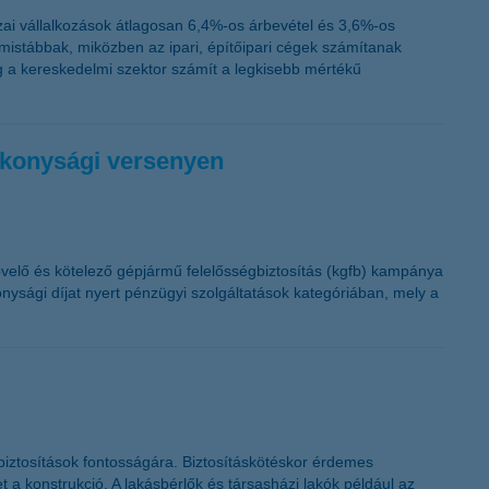
K&H token megújítás
ai vállalkozások átlagosan 6,4%-os árbevétel és 3,6%-os
istábbak, miközben az ipari, építőipari cégek számítanak
 a kereskedelmi szektor számít a legkisebb mértékű
ékonysági versenyen
övelő és kötelező gépjármű felelősségbiztosítás (kgfb) kampánya
ysági díjat nyert pénzügyi szolgáltatások kategóriában, mely a
sbiztosítások fontosságára. Biztosításkötéskor érdemes
 a konstrukció. A lakásbérlők és társasházi lakók például az