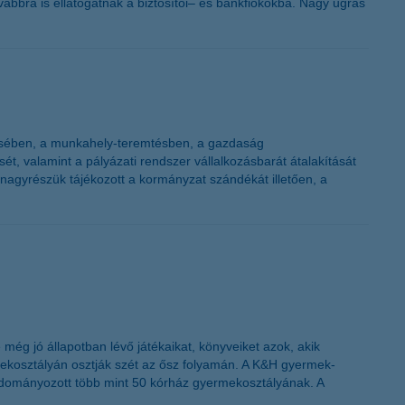
ovábbra is ellátogatnak a biztosítói– és bankfiókokba. Nagy ugrás
ítésében, a munkahely-teremtésben, a gazdaság
 valamint a pályázati rendszer vállalkozásbarát átalakítását
nagyrészük tájékozott a kormányzat szándékát illetően, a
.
ég jó állapotban lévő játékaikat, könyveiket azok, akik
mekosztályán osztják szét az ősz folyamán. A K&H gyermek-
adományozott több mint 50 kórház gyermekosztályának. A