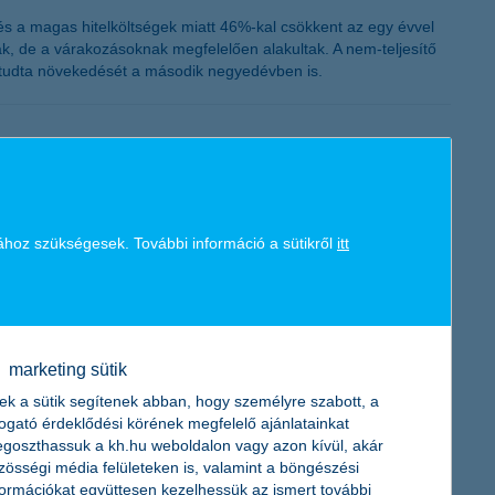
és a magas hitelköltségek miatt 46%-kal csökkent az egy évvel
ak, de a várakozásoknak megfelelően alakultak. A nem-teljesítő
ni tudta növekedését a második negyedévben is.
oznak, csökkennek, és a kamatok alacsony szinten vannak –
amelyek néhány év távlatában esélyt adnak a növekedésnek,
ához szükségesek. További információ a sütikről
itt
marketing sütik
ek a sütik segítenek abban, hogy személyre szabott, a
vben is beépíti azokat a juttatási rendszerébe. A cégvezetők
togató érdeklődési körének megfelelő ajánlatainkat
ttatás, míg a Széchenyi Pihenő Kártyával kapcsolatban egyelőre
goszthassuk a kh.hu weboldalon vagy azon kívül, akár
zösségi média felületeken is, valamint a böngészési
formációkat együttesen kezelhessük az ismert további