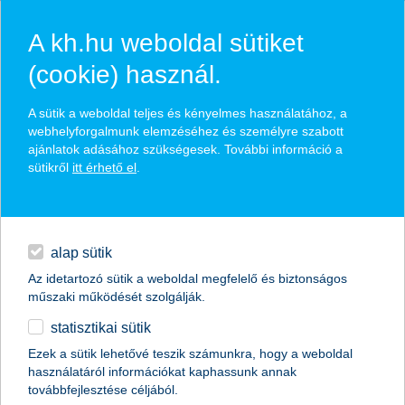
A kh.hu weboldal sütiket
(cookie) használ.
hírek és hivatalos
A sütik a weboldal teljes és kényelmes használatához, a
közzétételek
webhelyforgalmunk elemzéséhez és személyre szabott
ajánlatok adásához szükségesek. További információ a
sütikről
itt érhető el
.
egyéb
English
alap sütik
Az idetartozó sütik a weboldal megfelelő és biztonságos
műszaki működését szolgálják.
statisztikai sütik
Ezek a sütik lehetővé teszik számunkra, hogy a weboldal
használatáról információkat kaphassunk annak
Előző
Következő
továbbfejlesztése céljából.