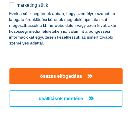
2016.06.08.
marketing sütik
„Hamarosan indul a nyári sportszezon, ami nemcsak a
Ezek a sütik segítenek abban, hogy személyre szabott, a
sportolókat és szurkolókat, de a cégeket is lázba hozza - ezt
látogató érdeklődési körének megfelelő ajánlatainkat
pedig befektetési szempontból is érdemes lehet kihasználni” -
megoszthassuk a kh.hu weboldalon vagy azon kívül, akár
tanácsolja Zobor Zsuzsanna, a K&H Alapkezelő vezérigazgatója.
közösségi média felületeken is, valamint a böngészési
információkat együttesen kezelhessük az ismert további
személyes adattal.
2016 hozamok
2016.06.01.
Bár a Brexit és a Fed júniusi kamatdöntő ülése miatt idén
összes elfogadása
nyáron sem számíthatunk uborkaszezonra, érdemes egy
pillantást vetni a befektetési piacra. A K&H Alapkezelő
szakemberei megmutatják, mivel mennyit kereshettünk idén.
beállítások mentése
tavaly a BUX, idén a nyersanyagok
lehetnek a nyerők
2016.05.18.