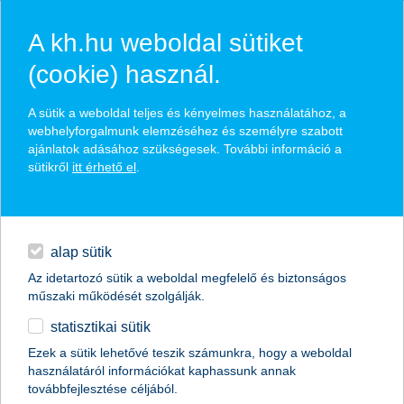
A kh.hu weboldal sütiket
(cookie) használ.
hírek és hivatalos
A sütik a weboldal teljes és kényelmes használatához, a
közzétételek
webhelyforgalmunk elemzéséhez és személyre szabott
ajánlatok adásához szükségesek. További információ a
sütikről
itt érhető el
.
egyéb
English
alap sütik
Az idetartozó sütik a weboldal megfelelő és biztonságos
műszaki működését szolgálják.
statisztikai sütik
jó befektetés a sport?
Ezek a sütik lehetővé teszik számunkra, hogy a weboldal
használatáról információkat kaphassunk annak
K&H rangadó alap a legnagyobb sportszponzorokkal
továbbfejlesztése céljából.