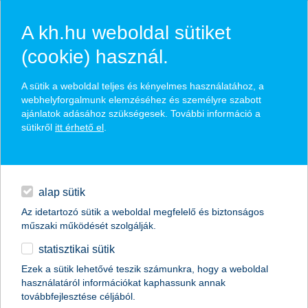
A kh.hu weboldal sütiket
(cookie) használ.
hírek és hivatalos
A sütik a weboldal teljes és kényelmes használatához, a
közzétételek
webhelyforgalmunk elemzéséhez és személyre szabott
ajánlatok adásához szükségesek. További információ a
sütikről
itt érhető el
.
egyéb
English
alap sütik
Az idetartozó sütik a weboldal megfelelő és biztonságos
műszaki működését szolgálják.
statisztikai sütik
stagnál a vállalkozások bizalma
Ezek a sütik lehetővé teszik számunkra, hogy a weboldal
használatáról információkat kaphassunk annak
2017.07.05.
továbbfejlesztése céljából.