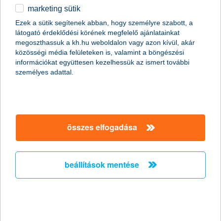
marketing sütik
Stagnáló foglalkoztatási hajlandóság a
Ezek a sütik segítenek abban, hogy személyre szabott, a
kisvállalati szektorban
látogató érdeklődési körének megfelelő ajánlatainkat
megoszthassuk a kh.hu weboldalon vagy azon kívül, akár
2011.02.18.
közösségi média felületeken is, valamint a böngészési
információkat együttesen kezelhessük az ismert további
„A Nemzeti Foglalkoztatási Szolgálat legfrissebb adatai
személyes adattal.
szerint januárban jelentősen, mintegy 15,7%-kal nőtt az
álláskeresők száma az előző hónaphoz képest. Mivel az
általunk megkérdezett kkv vezetők többsége egyelőre az
alkalmazottak létszámának stagnálásával számol, és a
munkaerő-felvételben gondolkodó vállalkozások
többségénél is csak néhány fős létszámbővítést
összes elfogadása
valószínűsítenek, ezért a kkv szektorban a következő
hónapokban nem várjuk a foglalkoztatás látványos
megugrását” - mondta el Németh László, a K&H kkv
beállítások mentése
marketing főosztály vezetője.
Versenyelőny a vállalkozásoknak ismét
elindul az országos K&H üzleti tippek