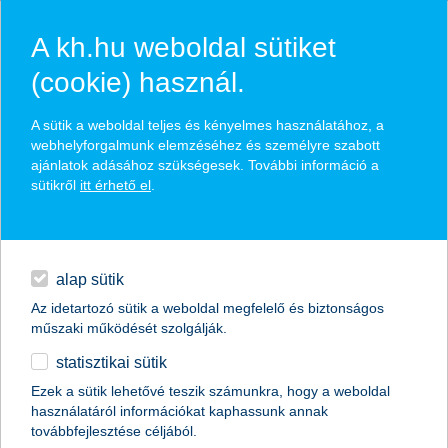
A kh.hu weboldal sütiket
(cookie) használ.
hírek és hivatalos
A sütik a weboldal teljes és kényelmes használatához, a
közzétételek
webhelyforgalmunk elemzéséhez és személyre szabott
ajánlatok adásához szükségesek. További információ a
sütikről
itt érhető el
.
egyéb
English
alap sütik
Az idetartozó sütik a weboldal megfelelő és biztonságos
műszaki működését szolgálják.
statisztikai sütik
Ezek a sütik lehetővé teszik számunkra, hogy a weboldal
használatáról információkat kaphassunk annak
Előző
Következő
továbbfejlesztése céljából.