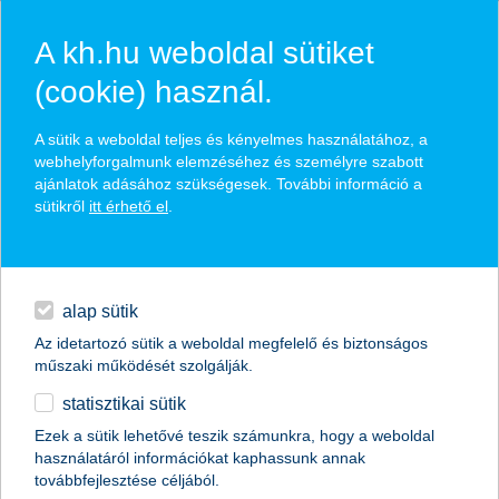
A kh.hu weboldal sütiket
(cookie) használ.
hírek és hivatalos
A sütik a weboldal teljes és kényelmes használatához, a
közzétételek
webhelyforgalmunk elemzéséhez és személyre szabott
ajánlatok adásához szükségesek. További információ a
sütikről
itt érhető el
.
egyéb
English
alap sütik
Az idetartozó sütik a weboldal megfelelő és biztonságos
műszaki működését szolgálják.
statisztikai sütik
ezeket a csapdákat kell elkerülni, ha
Ezek a sütik lehetővé teszik számunkra, hogy a weboldal
használatáról információkat kaphassunk annak
megtakarítása van
továbbfejlesztése céljából.