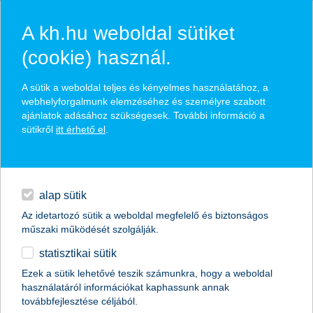
A kh.hu weboldal sütiket
(cookie) használ.
hírek és hivatalos
A sütik a weboldal teljes és kényelmes használatához, a
közzétételek
webhelyforgalmunk elemzéséhez és személyre szabott
ajánlatok adásához szükségesek. További információ a
sütikről
itt érhető el
.
egyéb
English
alap sütik
Az idetartozó sütik a weboldal megfelelő és biztonságos
műszaki működését szolgálják.
statisztikai sütik
EU: stratégiai kérdés a fenntartható
Ezek a sütik lehetővé teszik számunkra, hogy a weboldal
használatáról információkat kaphassunk annak
agrárium
továbbfejlesztése céljából.