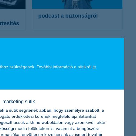
podcast a biztonságról
rtesítés
a támadások pszichológiája
mit éreznek az áldozatok
hogyan építsd újra vállalkozásodat
védd meg eszközeidet
új trend: a deep fake
ához szükségesek. További információ a sütikről
itt
egyéb, nem pénzintézetek nevében
elkövetett csalások
további részletek
marketing sütik
bank nevében
ek a sütik segítenek abban, hogy személyre szabott, a
togató érdeklődési körének megfelelő ajánlatainkat
goszthassuk a kh.hu weboldalon vagy azon kívül, akár
lók telefonon keresik meg az ügyfeleket, és a K&H Bank
zösségi média felületeken is, valamint a böngészési
d sürgető hangnemben próbálják rávenni az ügyfelet
formációkat együttesen kezelhessük az ismert további