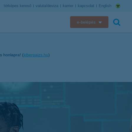
térképes kereső
valuta/deviza
karrier
kapcsolat
English
e-belépés
K&H e-bank
keresés
K&H e-posta
s honlapra! (
kiberpajzs.hu
)
K&H elektronikus postaláda
K&H web Electra
K&H Biztosító ügyfélportál
K&H SZÉP Kártya
K&H e-kártyafelület