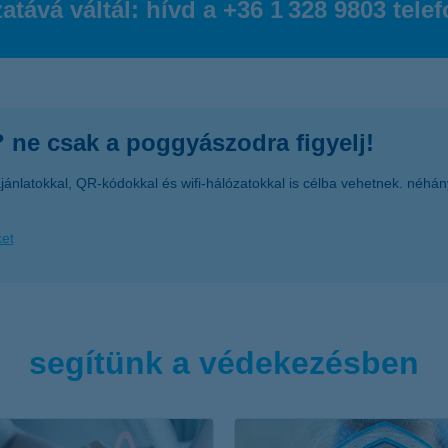
atává váltál: hívd a +36 1 328 9803 tel
 ne csak a poggyászodra figyelj!
jánlatokkal, QR-kódokkal és wifi-hálózatokkal is célba vehetnek. néhá
ket
segítünk a védekezésben