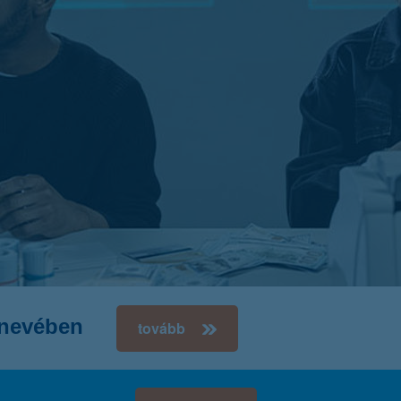
K&H token megújítás
k nevében
tovább