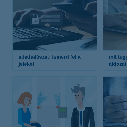
adathalászat: ismerd fel a
mit teg
jeleket
áldozat
link ellenőrzése
bejele
a manipuláció jelei
zárolá
szövegezés
ellenő
applikációk letöltése
aktivá
nyomo
további részletek
to