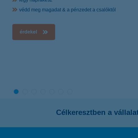
védd meg magadat & a pénzedet a csalóktól
érdekel
Célkeresztben a vállal