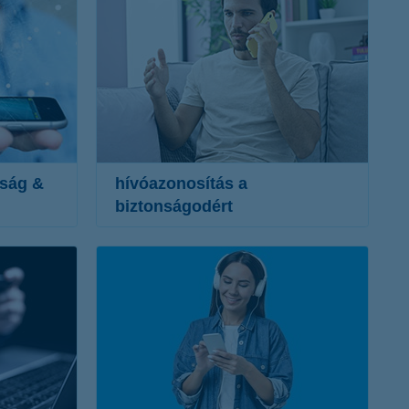
sság &
hívóazonosítás a
biztonságodért
és
ellenőrizd könnyen & gyorsan, hogy
valóban a Bankkal beszélsz
mobilbankodban és e-bankodban is
elérhető
kattints a push üzenetre
további részletek