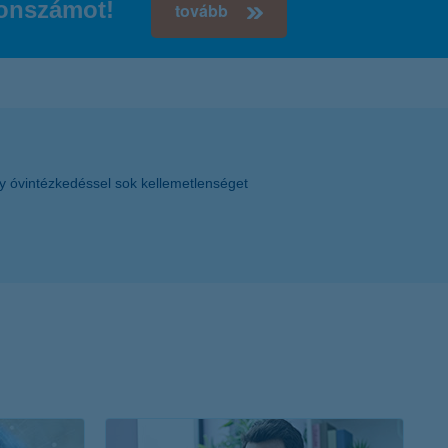
efonszámot!
tovább
ny óvintézkedéssel sok kellemetlenséget