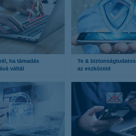
yél, ha támadás
Te & biztonságtudato
ává váltál
az eszközeid
ntés
biztonságtudatos viselked
s
vírusirtó
rzés
frissítések
lás
alkalmazások letöltése
n követés
nyilvános wifi hálózatok
vábbi részletek
további részletek