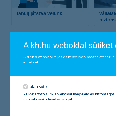
tanulj játszva velünk
vállala
bizton
vállalati felsővezető vagy?
social
alkalmazottként dolgozol?
CEO f
kis-, vagy középvállalkozásod van?
hamis
A kh.hu weboldal sütiket 
ez a TE játékod
zsarol
túlter
A sütik a weboldal teljes és kényelmes használatához, 
pénzintézetek nevében, új forgatókönyvvel
érhető el
.
elkövetett csalások
vállalatként is tanulj játszva
to
velünk
alap sütik
Célkeresztb
Az idetartozó sütik a weboldal megfelelő és biztonságos
műszaki működését szolgálják.
Az elmúlt időszakban több olyan csalási kísérlet jelent 
munkatársának adják ki magukat. Azt állítják, hogy gyan