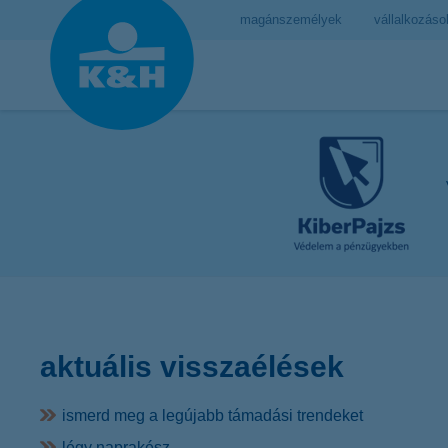
magánszemélyek
vállalkozáso
aktuális visszaélések
ismerd meg a legújabb támadási trendeket
légy naprakész