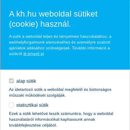
A kh.hu weboldal sütiket
(cookie) használ.
hírek és hivatalos
A sütik a weboldal teljes és kényelmes használatához, a
közzétételek
webhelyforgalmunk elemzéséhez és személyre szabott
ajánlatok adásához szükségesek. További információ a
sütikről
itt érhető el
.
egyéb
English
alap sütik
Az idetartozó sütik a weboldal megfelelő és biztonságos
műszaki működését szolgálják.
statisztikai sütik
Ezek a sütik lehetővé teszik számunkra, hogy a weboldal
használatáról információkat kaphassunk annak
Előző
Következő
továbbfejlesztése céljából.