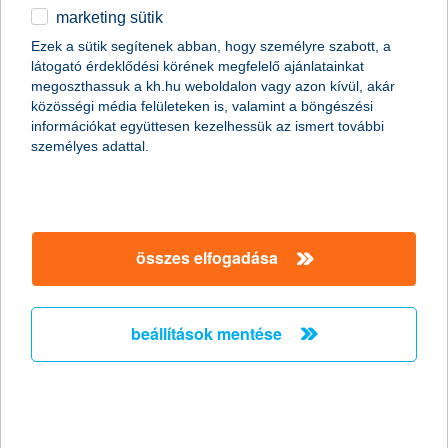
marketing sütik
K&H: a digitális rezsivel számolni kell a
Ezek a sütik segítenek abban, hogy személyre szabott, a
fiataloknak
látogató érdeklődési körének megfelelő ajánlatainkat
megoszthassuk a kh.hu weboldalon vagy azon kívül, akár
karácsonyi meglepetés is lehet egy streaming-
közösségi média felületeken is, valamint a böngészési
előfizetés
információkat együttesen kezelhessük az ismert további
személyes adattal.
2024.12.16.
Olyan magasságokban van a családok digitális rezsije, hogy egy
ajándékba kapott streaming-előfizetés már valódi karácsonyi
meglepetés lehet. Kérdés, hogy a megajándékozott képes lesz-
e hosszú távon fenntartani, ugyanis a fizetős digitális
összes elfogadása
szolgáltatások (internet, filmek, zene) árai folyamatosan
kúsznak felfelé. A K&H Vigyázz, kész, pénz! idén jubileumi,
tizenötödik évadához érkező diákoknak megrendezett
vetélkedősorozatában kiemelt szerepet kapnak a spórolási
beállítások mentése
tippek, amellyel az árak emelkedésének kedvezőtlen hatásait
lehet mérsékelni.
K&H: ajándékot, de mit és melyik