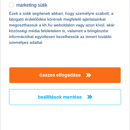
2017.03.29.
marketing sütik
Idén 10-ből 4 vállalkozás készül fizetésemelésre, az ipari
Ezek a sütik segítenek abban, hogy személyre szabott, a
szektorban azonban ez minden második cégre igaz – derül ki a
látogató érdeklődési körének megfelelő ajánlatainkat
K&H kkv bizalmi index kutatás legutóbbi adataiból.
megoszthassuk a kh.hu weboldalon vagy azon kívül, akár
Létszámbővítésre a kkv-k ötöde készül, leginkább az ipari
közösségi média felületeken is, valamint a böngészési
szektor és a középvállalkozások álláshirdetéseivel
információkat együttesen kezelhessük az ismert további
találkozhatnak idén a munkavállalók.
személyes adattal.
újra látogathatók a kórházak
2017.03.28.
összes elfogadása
Idén szokatlanul hosszúra nyúlt az influenza miatt elrendelt
kórházi látogatási tilalom, amit a déli megyékben felbukkanó
kanyaró is súlyosbított. A mai naptól kezdve ismét látogathatók a
beállítások mentése
K&H gyógyvarázs mesedoktor kórházak, így az ország 49
intézménye várja az önkéntes meseolvasókat.
K&H: elkeserítő adatokat produkáltak a