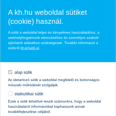
A kh.hu weboldal sütiket
(cookie) használ.
hírek és hivatalos
A sütik a weboldal teljes és kényelmes használatához, a
közzétételek
webhelyforgalmunk elemzéséhez és személyre szabott
ajánlatok adásához szükségesek. További információ a
sütikről
itt érhető el
.
egyéb
English
alap sütik
Az idetartozó sütik a weboldal megfelelő és biztonságos
műszaki működését szolgálják.
statisztikai sütik
az ipar lehet idén a foglalkoztatottság
Ezek a sütik lehetővé teszik számunkra, hogy a weboldal
használatáról információkat kaphassunk annak
bővülésének motorja
továbbfejlesztése céljából.