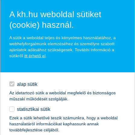
A kh.hu weboldal sütiket
(cookie) használ.
hírek és hivatalos
A sütik a weboldal teljes és kényelmes használatához, a
közzétételek
webhelyforgalmunk elemzéséhez és személyre szabott
ajánlatok adásához szükségesek. További információ a
sütikről
itt érhető el
.
egyéb
English
alap sütik
Az idetartozó sütik a weboldal megfelelő és biztonságos
műszaki működését szolgálják.
statisztikai sütik
K&H e-dukáció: a netezők felének
Ezek a sütik lehetővé teszik számunkra, hogy a weboldal
használatáról információkat kaphassunk annak
visszaéltek már az adataival
továbbfejlesztése céljából.