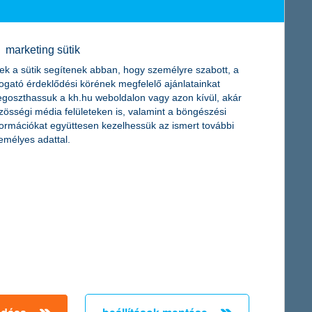
felének kínál pénzügyi szolgáltatásokat. A magyar gazdaság
ok és önkormányzatok finanszírozásán keresztül. A K&H 2016.
jes tevékenysége hozzávetőlegesen 4000 magyar beszállítónak és
marketing sütik
esen 239 milliárd forint (ebből 2015-ben 55 milliárd forint) adó
ek a sütik segítenek abban, hogy személyre szabott, a
togató érdeklődési körének megfelelő ajánlatainkat
goszthassuk a kh.hu weboldalon vagy azon kívül, akár
zösségi média felületeken is, valamint a böngészési
formációkat együttesen kezelhessük az ismert további
emélyes adattal.