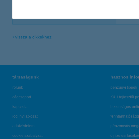
Zentai Mónika
+
Well PR Ügynökség
vissza a cikkekhez
társaságunk
hasznos info
rólunk
pénzügyi tippek
cégcsoport
K&H fejlesztői po
kapcsolat
biztonságos onli
jogi nyilatkozat
fenntarthatóságg
adatvédelem
pénzmosás mege
cookie szabályzat
díjfizetési kisoko