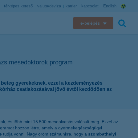
térképes kereső
valuta/deviza
karrier
kapcsolat
English
e-belépés
K&H e-bank
keresés
K&H e-posta
rázs mesedoktorok program
K&H elektronikus postaláda
 beteg gyerekeknek, ezzel a kezdeményezés
K&H web Electra
órház csatlakozásával jövő évtől kezdődően az
K&H Biztosító ügyfélportál
K&H SZÉP Kártya
ak, és több mint 15.500 meseolvasás valósult meg. Ezzel az
rogramot hozzon létre, amely a gyermekegészségügyi
K&H e-kártyafelület
 be tudja vonni. Nagy öröm számunkra, hogy a
szombathelyi