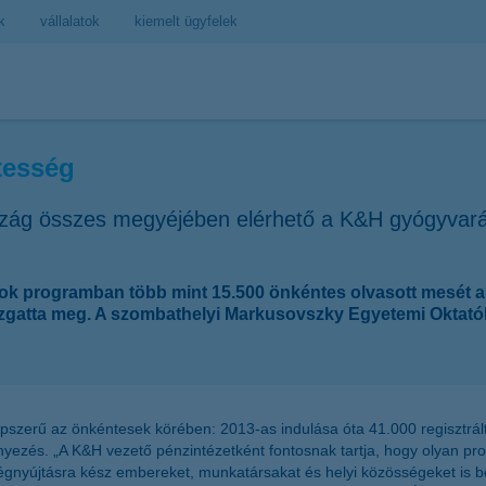
k
vállalatok
kiemelt ügyfelek
tesség
rszág összes megyéjében elérhető a K&H gyógyva
k programban több mint 15.500 önkéntes olvasott mesét a
gatta meg. A szombathelyi Markusovszky Egyetemi Oktatók
zerű az önkéntesek körében: 2013-as indulása óta 41.000 regisztrált
yezés. „A K&H vezető pénzintézetként fontosnak tartja, hogy olyan p
ségnyújtásra kész embereket, munkatársakat és helyi közösségeket is