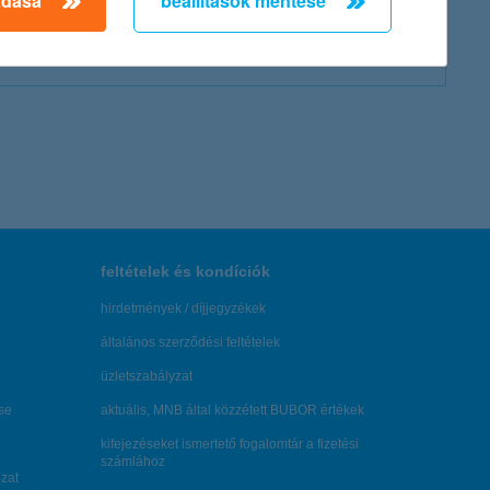
adása
beállítások mentése
feltételek és kondíciók
hirdetmények / díjjegyzékek
általános szerződési feltételek
üzletszabályzat
se
aktuális, MNB által közzétett BUBOR értékek
kifejezéseket ismertető fogalomtár a fizetési
számlához
zat