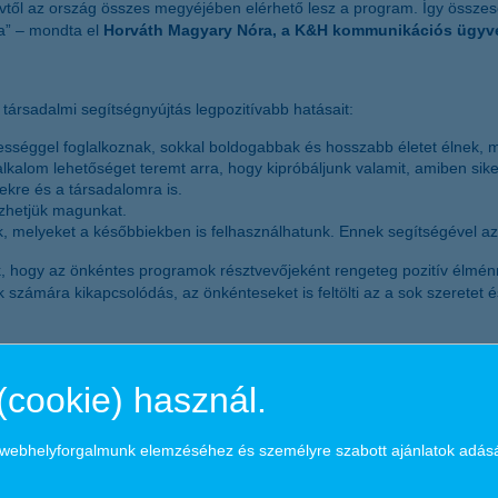
vtől az ország összes megyéjében elérhető lesz a program. Így össze
a” – mondta el
Horváth Magyary Nóra, a K&H kommunikációs ügyve
társadalmi segítségnyújtás legpozitívabb hatásait:
ességgel foglalkoznak, sokkal boldogabbak és hosszabb életet élnek, m
lkalom lehetőséget teremt arra, hogy kipróbáljunk valamit, amiben sik
kre és a társadalomra is.
zhetjük magunkat.
k, melyeket a későbbiekben is felhasználhatunk. Ennek segítségével az
ák, hogy az önkéntes programok résztvevőjeként rengeteg pozitív élmé
ámára kikapcsolódás, az önkénteseket is feltölti az a sok szeretet és 
l, akik személyesen nem tudnak ellátogatni mesét olvasni, hiszen a 
(cookie) használ.
a webhelyforgalmunk elemzéséhez és személyre szabott ajánlatok adás
 foglalkoztató pénzintézeteként a K&H célja, hogy ügyfelei igényeit m