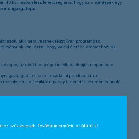
sen 49 kórházban lesz lehetőség arra, hogy az önkéntesek egy
K&H token megújítás
zető igazgatója.
int azok, akik nem vesznek részt ilyen programban.
erélményünk van. Azzal, hogy valaki életébe örömet hozunk,
 eddig rejtőzködő tehetséget is felfedezhetjük magunkban.
nnyel gazdagodnak, és a társadalmi problémákra is
mosoly, amit a kicsiktől egy-egy történetért cserébe kapnak” -
K&H gyógyvarázs online mesetárba feltöltött videón keresztül
ához szükségesek. További információ a sütikről
itt
inden időben magas szinten elégítse ki, és a lehető legteljesebb