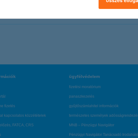
összes elfog
36 1 350 7390/116
m.zentai@well.hu
rmációk
ügyfélvédelem
fizetési moratórium
rtál
panaszkezelés
ne fizetés
gyűjtőszámlahitel információk
al kapcsolatos közzétételek
természetes személyek adósságrendezé
lőzés, FATCA, CRS
MNB – Pénzügyi Navigátor
s
Pénzügyi Navigátor Tanácsadó Irodaháló