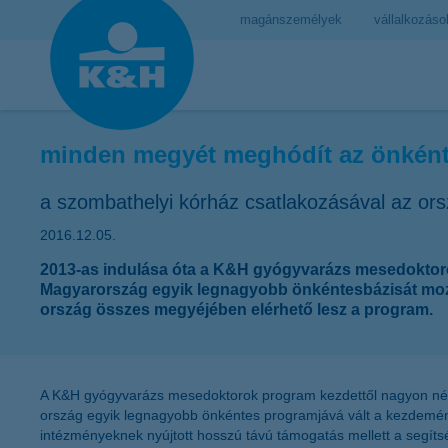
magánszemélyek
vállalkozáso
minden megyét meghódít az önkén
a szombathelyi kórház csatlakozásával az o
2016.12.05.
2013-as indulása óta a K&H gyógyvarázs mesedoktoro
Magyarország egyik legnagyobb önkéntesbázisát moz
ország összes megyéjében elérhető lesz a program.
A K&H gyógyvarázs mesedoktorok program kezdettől nagyon néps
ország egyik legnagyobb önkéntes programjává vált a kezdemén
intézményeknek nyújtott hosszú távú támogatás mellett a segít