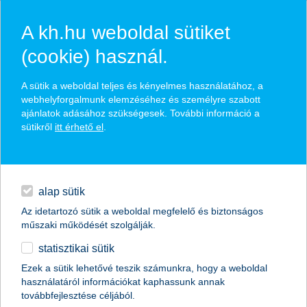
A kh.hu weboldal sütiket
(cookie) használ.
hírek és hivatalos
A sütik a weboldal teljes és kényelmes használatához, a
közzétételek
webhelyforgalmunk elemzéséhez és személyre szabott
ajánlatok adásához szükségesek. További információ a
sütikről
itt érhető el
.
egyéb
English
alap sütik
Az idetartozó sütik a weboldal megfelelő és biztonságos
műszaki működését szolgálják.
statisztikai sütik
Ezek a sütik lehetővé teszik számunkra, hogy a weboldal
használatáról információkat kaphassunk annak
Előző
Következő
továbbfejlesztése céljából.