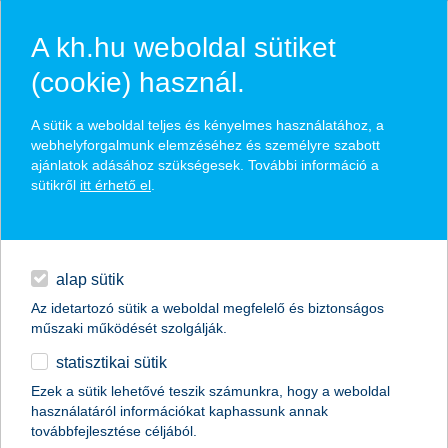
A kh.hu weboldal sütiket
(cookie) használ.
hírek és hivatalos
A sütik a weboldal teljes és kényelmes használatához, a
közzétételek
webhelyforgalmunk elemzéséhez és személyre szabott
ajánlatok adásához szükségesek. További információ a
sütikről
itt érhető el
.
egyéb
English
alap sütik
Az idetartozó sütik a weboldal megfelelő és biztonságos
műszaki működését szolgálják.
statisztikai sütik
Ezek a sütik lehetővé teszik számunkra, hogy a weboldal
használatáról információkat kaphassunk annak
Előző
Következő
továbbfejlesztése céljából.