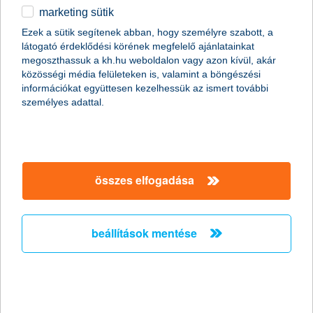
marketing sütik
Az elöregedő társadalomban nem lehet
Ezek a sütik segítenek abban, hogy személyre szabott, a
kérdés az öngondoskodás
látogató érdeklődési körének megfelelő ajánlatainkat
megoszthassuk a kh.hu weboldalon vagy azon kívül, akár
2011.04.05.
közösségi média felületeken is, valamint a böngészési
információkat együttesen kezelhessük az ismert további
„Az elöregedő magyar társadalom évről évre egyre komolyabb
személyes adattal.
problémát fog jelenteni a nyugdíjrendszer fenntarthatósága
szempontjából. A hazai népesedési folyamat jelenlegi tendenciái
mellett ezért nem lehet elégszer hangsúlyozni az
öngondoskodás jelentőségét, amellyel nagyban növelhetjük a
nyugdíjas évek anyagi biztonságát” – mondta el Zobor
Zsuzsanna, a K&H Alapkezelő vezérigazgatója.
összes elfogadása
Húsz gyógyszergyártó növekedését
beállítások mentése
kínálja az új eszközalap
2011.03.23.
A gyógyszeripar hagyományosan jó befektetésnek számít,
hiszen a világon egyre többet költenek gyógyszerekre. A K&H