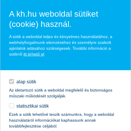
A kh.hu weboldal sütiket
(cookie) használ.
hírek és hivatalos
A sütik a weboldal teljes és kényelmes használatához, a
közzétételek
webhelyforgalmunk elemzéséhez és személyre szabott
ajánlatok adásához szükségesek. További információ a
sütikről
itt érhető el
.
egyéb
English
alap sütik
Az idetartozó sütik a weboldal megfelelő és biztonságos
műszaki működését szolgálják.
statisztikai sütik
így oldható meg a legnagyobb
Ezek a sütik lehetővé teszik számunkra, hogy a weboldal
használatáról információkat kaphassunk annak
befektetői kihívás
továbbfejlesztése céljából.