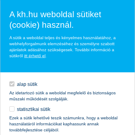
A kh.hu weboldal sütiket
(cookie) használ.
hírek és hivatalos
A sütik a weboldal teljes és kényelmes használatához, a
közzétételek
webhelyforgalmunk elemzéséhez és személyre szabott
ajánlatok adásához szükségesek. További információ a
sütikről
itt érhető el
.
egyéb
English
alap sütik
Az idetartozó sütik a weboldal megfelelő és biztonságos
műszaki működését szolgálják.
statisztikai sütik
Ezek a sütik lehetővé teszik számunkra, hogy a weboldal
használatáról információkat kaphassunk annak
Előző
Következő
továbbfejlesztése céljából.