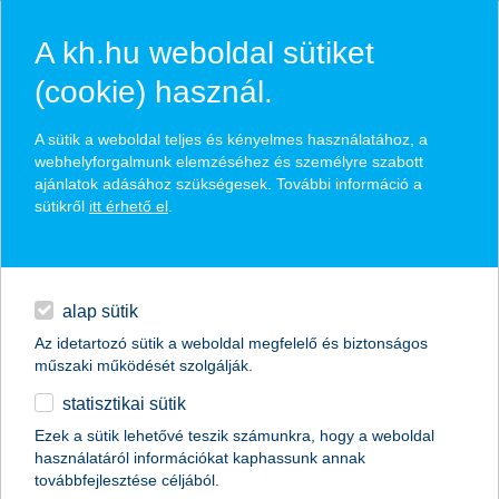
A kh.hu weboldal sütiket
(cookie) használ.
hírek és hivatalos
A sütik a weboldal teljes és kényelmes használatához, a
közzétételek
webhelyforgalmunk elemzéséhez és személyre szabott
ajánlatok adásához szükségesek. További információ a
sütikről
itt érhető el
.
egyéb
English
alap sütik
Az idetartozó sütik a weboldal megfelelő és biztonságos
műszaki működését szolgálják.
statisztikai sütik
K&H: elkeserítő adatokat produkáltak a
Ezek a sütik lehetővé teszik számunkra, hogy a weboldal
használatáról információkat kaphassunk annak
gyorshajtók
továbbfejlesztése céljából.