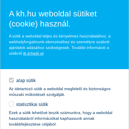
A kh.hu weboldal sütiket
(cookie) használ.
hírek és hivatalos
A sütik a weboldal teljes és kényelmes használatához, a
közzétételek
webhelyforgalmunk elemzéséhez és személyre szabott
ajánlatok adásához szükségesek. További információ a
sütikről
itt érhető el
.
egyéb
English
alap sütik
Az idetartozó sütik a weboldal megfelelő és biztonságos
műszaki működését szolgálják.
statisztikai sütik
K&H: elkeserítő adatokat produkáltak a
Ezek a sütik lehetővé teszik számunkra, hogy a weboldal
használatáról információkat kaphassunk annak
gyorshajtók
továbbfejlesztése céljából.