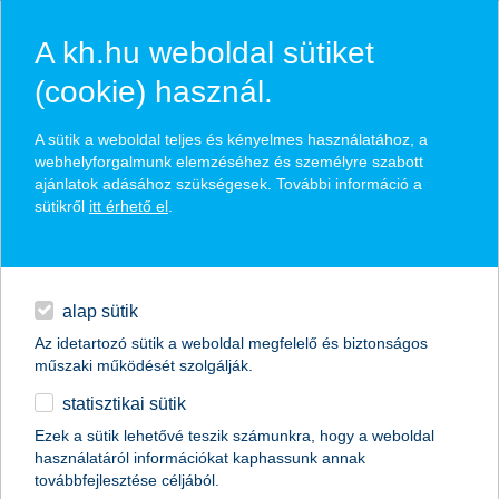
A kh.hu weboldal sütiket
(cookie) használ.
hírek és hivatalos
A sütik a weboldal teljes és kényelmes használatához, a
közzétételek
webhelyforgalmunk elemzéséhez és személyre szabott
ajánlatok adásához szükségesek. További információ a
sütikről
itt érhető el
.
egyéb
English
alap sütik
Az idetartozó sütik a weboldal megfelelő és biztonságos
műszaki működését szolgálják.
statisztikai sütik
K&H: emelkedőn a fiatalok fizetése
Ezek a sütik lehetővé teszik számunkra, hogy a weboldal
használatáról információkat kaphassunk annak
2018.03.13.
továbbfejlesztése céljából.