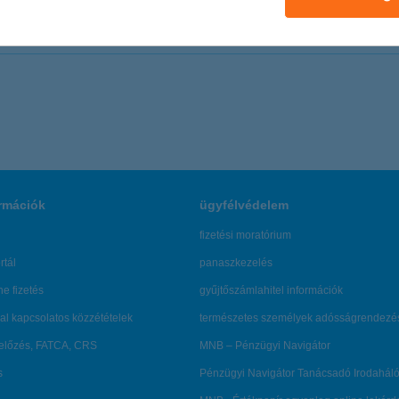
+36 (1) 350 7390 /210
zs.illes@well.hu
rmációk
ügyfélvédelem
fizetési moratórium
rtál
panaszkezelés
ne fizetés
gyűjtőszámlahitel információk
al kapcsolatos közzétételek
természetes személyek adósságrendezé
lőzés, FATCA, CRS
MNB – Pénzügyi Navigátor
s
Pénzügyi Navigátor Tanácsadó Irodaháló