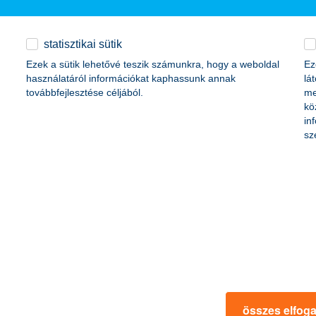
ktetett be magyar leányvállalataiba, ezáltal az országba. A KBC 2011-be
ítógépes ikeradatközpontot Baracskán és Törökbálinton.
statisztikai sütik
Ezek a sütik lehetővé teszik számunkra, hogy a weboldal
Ez
használatáról információkat kaphassunk annak
lá
továbbfejlesztése céljából.
me
kö
 forint
in
lliárd forint
sz
 forint
1,0 milliárd forint
lliárd forint
összes elfog