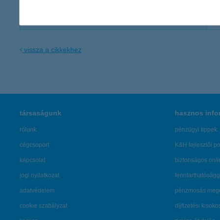
Bodnár-Illés Zsófia
Well PR Ügynökség
vissza a cikkekhez
társaságunk
hasznos info
rólunk
pénzügyi tippek
cégcsoport
K&H fejlesztői po
kapcsolat
biztonságos onli
jogi nyilatkozat
fenntarthatóságg
adatvédelem
pénzmosás mege
cookie szabályzat
díjfizetési kisoko