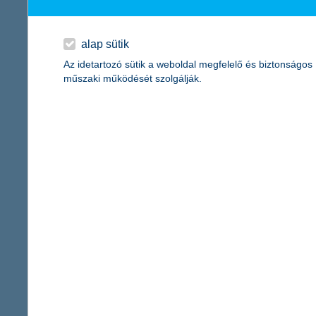
A KBC az elmúlt 16 évben mintegy 300 milliárd forint értékben fe
beruházását, a K&H Csoport székházát Budapesten és egy szám
alap sütik
Főbb adataink:
Az idetartozó sütik a weboldal megfelelő és biztonságos
K&H Bank
műszaki működését szolgálják.
2015. március 31-én:
saját tőke (IFRS konszolidált, nem auditált):
189 milliárd forint
mérlegfőösszeg (IFRS konszolidált, nem auditált):
2 502 milliárd
adózás utáni eredmény (IFRS konszolidált, nem auditált):
7,0 mi
K&H Biztosító
2015. március 31-én:
saját tőke (IFRS konszolidált, nem auditált):
11 milliárd forint
mérlegfőösszeg (IFRS konszolidált, nem auditált):
140,1 milliárd
biztosítástechnikai eredmény (IFRS konszolidált, nem auditált):
adózás utáni eredmény (IFRS konszolidált, nem auditált):
0,8 mi
Kapcsolattartó