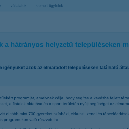
k
vállalatok
kiemelt ügyfelek
k a hátrányos helyzetű településeken 
e igényüket azok az elmaradott településeken található ált
ekért programját, amelynek célja, hogy segítse a kevésbé fejlett tér
t, a fiatalok oktatása és a sport területén nyújt segítséget az elmar
t el több mint 700 gyereket színházi, cirkuszi, zenei és táncelőadások
is programokon való részvételre.