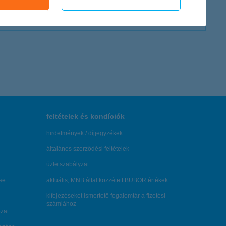
feltételek és kondíciók
hirdetmények / díjjegyzékek
általános szerződési feltételek
üzletszabályzat
se
aktuális, MNB által közzétett BUBOR értékek
kifejezéseket ismertető fogalomtár a fizetési
számlához
zat