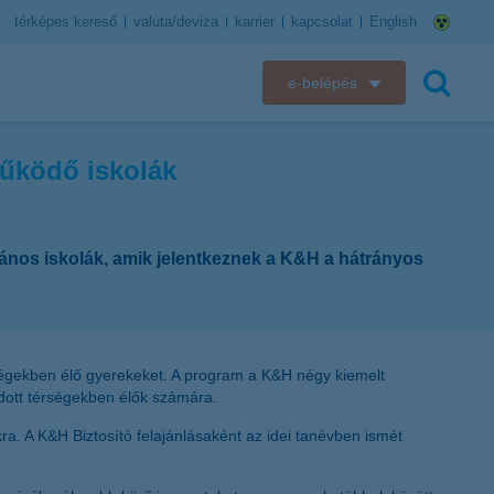
térképes kereső
valuta/deviza
karrier
kapcsolat
English
e-belépés
K&H e-bank
működő iskolák
keresés
K&H e-posta
K&H elektronikus postaláda
alános iskolák, amik jelentkeznek a K&H a hátrányos
K&H web Electra
K&H Biztosító ügyfélportál
ségekben élő gyerekeket. A program a K&H négy kiemelt
adott térségekben élők számára.
K&H SZÉP Kártya
ra. A K&H Biztosító felajánlásaként az idei tanévben ismét
K&H e-kártyafelület