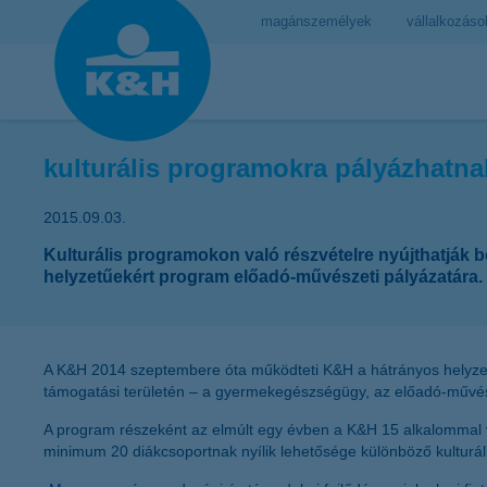
magánszemélyek
vállalkozáso
kulturális programokra pályázhatna
2015.09.03.
Kulturális programokon való részvételre nyújthatják b
helyzetűekért program előadó-művészeti pályázatára.
A K&H 2014 szeptembere óta működteti K&H a hátrányos helyzetű
támogatási területén – a gyermekegészségügy, az előadó-művésze
A program részeként az elmúlt egy évben a K&H 15 alkalommal vit
minimum 20 diákcsoportnak nyílik lehetősége különböző kulturál