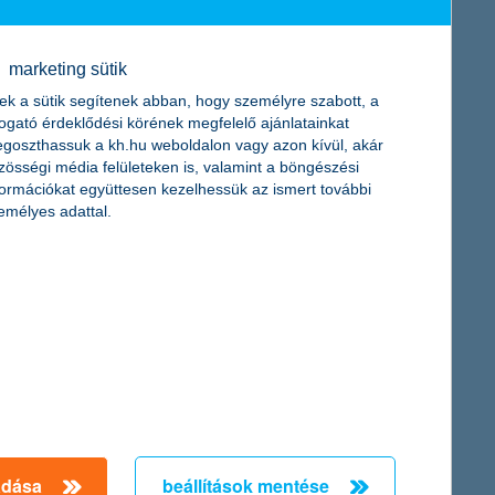
n adta át két, egyenként 30-30 milliárd forint értékű
marketing sütik
ek a sütik segítenek abban, hogy személyre szabott, a
togató érdeklődési körének megfelelő ajánlatainkat
goszthassuk a kh.hu weboldalon vagy azon kívül, akár
zösségi média felületeken is, valamint a böngészési
formációkat együttesen kezelhessük az ismert további
emélyes adattal.
adása
beállítások mentése