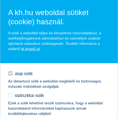
A kh.hu weboldal sütiket
(cookie) használ.
hírek és hivatalos
A sütik a weboldal teljes és kényelmes használatához, a
közzétételek
webhelyforgalmunk elemzéséhez és személyre szabott
ajánlatok adásához szükségesek. További információ a
sütikről
itt érhető el
.
egyéb
English
alap sütik
Az idetartozó sütik a weboldal megfelelő és biztonságos
műszaki működését szolgálják.
statisztikai sütik
A K&H kapta a “The Bank of the Year in
Ezek a sütik lehetővé teszik számunkra, hogy a weboldal
használatáról információkat kaphassunk annak
Hungary
továbbfejlesztése céljából.