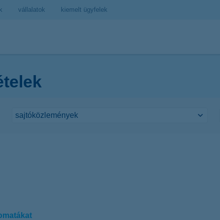
k
vállalatok
kiemelt ügyfelek
ételek
omatákat