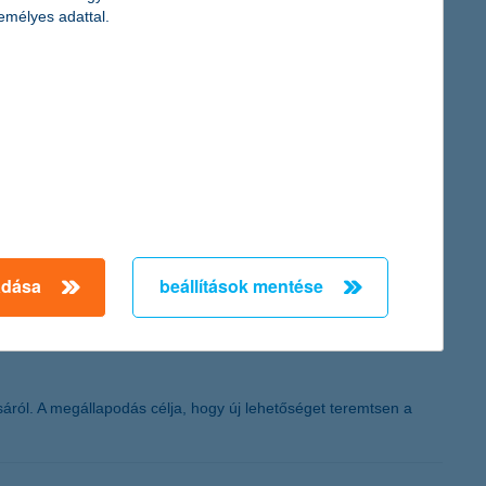
emélyes adattal.
tájékoztatás, és a legtöbb ügyfélnek ismeretlen pénzügyi
 élményt. Nem időt akarnak tölteni a pénzügyeikkel, hanem azt
ődések összege 36 százalékkal nőtt januárban az egy évvel
adása
beállítások mentése
zi Szervezet
ról. A megállapodás célja, hogy új lehetőséget teremtsen a