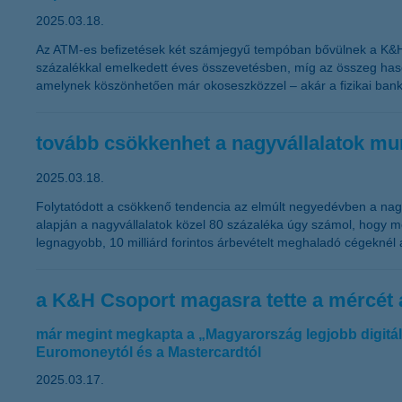
2025.03.18.
Az ATM-es befizetések két számjegyű tempóban bővülnek a K&H-ná
százalékkal emelkedett éves összevetésben, míg az összeg haso
amelynek köszönhetően már okoseszközzel – akár a fizikai bankká
tovább csökkenhet a nagyvállalatok m
2025.03.18.
Folytatódott a csökkenő tendencia az elmúlt negyedévben a nagy
alapján a nagyvállalatok közel 80 százaléka úgy számol, hogy me
legnagyobb, 10 milliárd forintos árbevételt meghaladó cégeknél a
a K&H Csoport magasra tette a mércét
már megint megkapta a „Magyarország legjobb digitál
Euromoneytól és a Mastercardtól
2025.03.17.