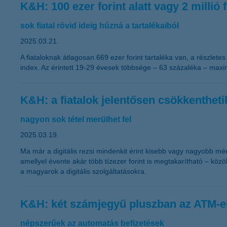
K&H: 100 ezer forint alatt vagy 2 millió f
sok fiatal rövid ideig húzná a tartalékaiból
2025.03.21.
A fiataloknak átlagosan 669 ezer forint tartaléka van, a részlete
index. Az érintett 19-29 évesek többsége – 63 százaléka – maxim
K&H: a fiatalok jelentősen csökkenthetik
nagyon sok tétel merülhet fel
2025.03.19.
Ma már a digitális rezsi mindenkit érint kisebb vagy nagyobb mé
amellyel évente akár több tízezer forint is megtakarítható – köz
a magyarok a digitális szolgáltatásokra.
K&H: két számjegyű pluszban az ATM-e
népszerűek az automatás befizetések