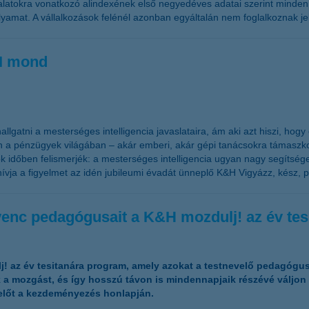
lalatokra vonatkozó alindexének első negyedéves adatai szerint minden
yamat. A vállalkozások felénél azonban egyáltalán nem foglalkoznak jel
MI mond
gatni a mesterséges intelligencia javaslataira, ám aki azt hiszi, hog
on a pénzügyek világában – akár emberi, akár gépi tanácsokra támaszk
k időben felismerjék: a mesterséges intelligencia ugyan nagy segítsége
lhívja a figyelmet az idén jubileumi évadát ünneplő K&H Vigyázz, kész,
venc pedagógusait a K&H mozdulj! az év tesi
j! az év tesitanára program, amely azokat a testnevelő pedagóguso
a mozgást, és így hosszú távon is mindennapjaik részévé váljon a
előt a
kezdeményezés honlapján
.