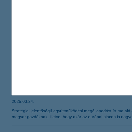
A bankszektor hosszú évszázadokon keresztül a stabilitás, a hag
megoldások jellemezték. Ma azonban teljesen más világban élün
szeretnék, hogy a bank oldja meg helyettük - gyorsan, egyszerű
K&H: meglódultak a lakáshitelek
az átlagösszeg 40 százalékkal emelkedett
2025.03.25.
Jelentős bővüléssel indult az év a lakáshiteleket nézve a K&H fr
korábbihoz képest. A lakáshitelek átlagos összege 25 millió forin
együttműködési megállapodást írt alá 
2025.03.24.
Stratégiai jelentőségű együttműködési megállapodást írt ma al
magyar gazdáknak, illetve, hogy akár az európai piacon is nagy