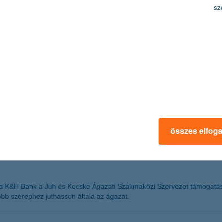
sz
yományok és a formális ügyintézés terepe volt: szakzsargonba burkolt 
k. Az ügyfelek már nem egy szolgáltatást akarnak, hanem egyre inkább
en, biztonságosan és lehetőleg előre gondolkodva.
iss összeállítása szerint. A pénzintézetnél megkötött lakáshitel-szerz
t fölé emelkedett, ami 40 százalékos többletnek felel meg éves szinten.
összes elfog
a K&H és a Juh és Kecske Ágazati Szakmakö
á a K&H Bank a Juh és Kecske Ágazati Szakmaközi Szervezet támogatásá
obb szerephez juthasson általa az ágazat.