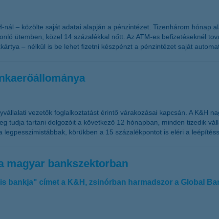
l – közölte saját adatai alapján a pénzintézet. Tizenhárom hónap ala
nló ütemben, közel 14 százalékkal nőtt. Az ATM-es befizetéseknél to
rtya – nélkül is be lehet fizetni készpénzt a pénzintézet saját automa
unkaerőállománya
vállalati vezetők foglalkoztatást érintő várakozásai kapcsán. A K&H na
g tudja tartani dolgozóit a következő 12 hónapban, minden tizedik vál
 legpesszimistábbak, körükben a 15 százalékpontot is eléri a leépítéss
 a magyar bankszektorban
is bankja" címet a K&H, zsinórban harmadszor a Global Ba