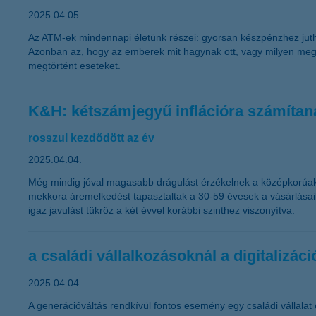
2025.04.05.
Az ATM-ek mindennapi életünk részei: gyorsan készpénzhez jutha
Azonban az, hogy az emberek mit hagynak ott, vagy milyen meg
megtörtént eseteket.
K&H: kétszámjegyű inflációra számíta
rosszul kezdődött az év
2025.04.04.
Még mindig jóval magasabb drágulást érzékelnek a középkorúak,
mekkora áremelkedést tapasztaltak a 30-59 évesek a vásárlásaik s
igaz javulást tükröz a két évvel korábbi szinthez viszonyítva.
a családi vállalkozásoknál a digitalizáci
2025.04.04.
A generációváltás rendkívül fontos esemény egy családi vállalat