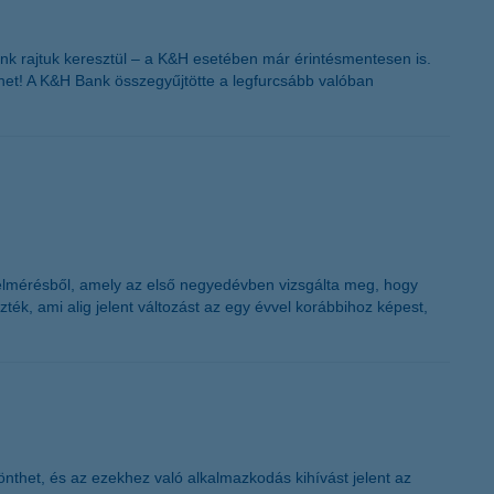
K&H token megújítás
ünk rajtuk keresztül – a K&H esetében már érintésmentesen is.
et! A K&H Bank összegyűjtötte a legfurcsább valóban
felmérésből, amely az első negyedévben vizsgálta meg, hogy
ték, ami alig jelent változást az egy évvel korábbihoz képest,
nthet, és az ezekhez való alkalmazkodás kihívást jelent az