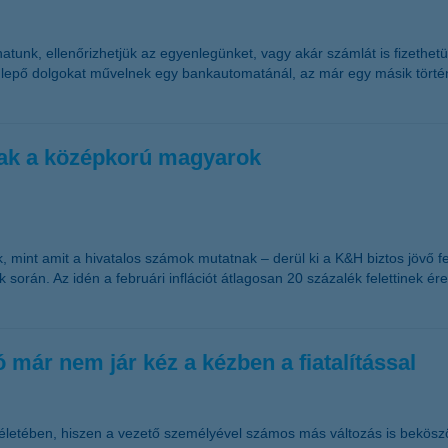
tunk, ellenőrizhetjük az egyenlegünket, vagy akár számlát is fizethet
lepő dolgokat művelnek egy bankautomatánál, az már egy másik történ
nak a középkorú magyarok
 mint amit a hivatalos számok mutatnak – derül ki a K&H biztos jövő 
orán. Az idén a februári inflációt átlagosan 20 százalék felettinek érez
ó már nem jár kéz a kézben a fiatalítással
 életében, hiszen a vezető személyével számos más változás is beköszö