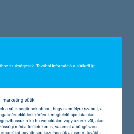
ához szükségesek. További információ a sütikről
itt
tra emelkedett a K&H ifjúsági index értéke, ami rekordot jelent a
özeljövőben kisebb vagy nagyobb mértékben, de pozitív irányba
marketing sütik
ek a sütik segítenek abban, hogy személyre szabott, a
togató érdeklődési körének megfelelő ajánlatainkat
goszthassuk a kh.hu weboldalon vagy azon kívül, akár
zösségi média felületeken is, valamint a böngészési
formációkat együttesen kezelhessük az ismert további