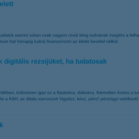
elett
s adatok szerint sokan csak nagyon rövid ideig tudnának megélni a felhalm
um hat hónapig tudná finanszírozni az életét bevétel nélkül.
 digitális rezsijüket, ha tudatosak
rtékben, különösen igaz ez a fiatalokra, diákokra. Kiemelten fontos a
ölte a K&H, az általa szervezett Vigyázz, kész, pénz! pénzügyi vetélked
k