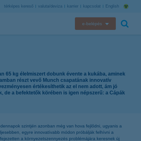
térképes kereső
valuta/deviza
karrier
kapcsolat
English
e-belépés
K&H e-bank
keresés
K&H e-posta
K&H elektronikus postaláda
san 65 kg élelmiszert dobunk évente a kukába, aminek
gramban részt vevő Munch csapatának innovatív
K&H web Electra
dvezményesen értékesíthetik az el nem adott, ám jó
k, de a befektetők körében is igen népszerű: a Cápák
K&H Biztosító ügyfélportál
K&H SZÉP Kártya
indennapok szintjén azonban még van hova fejlődni, ugyanis a
K&H e-kártyafelület
ljesebben, egyre innovatívabb módon próbálják felhívni a
kifejezetten a környezetszennyezés problémájára keresnek új