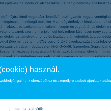
ot építenek be induló vállalkozásukba. Ez pedig nemcsak a felhasznál
 problémájára kínál megoldást: lehetővé teszi ugyanis, hogy a vendé
kifogástalan minőségű ételeiket. A vendéglátóhelyek kínálatában pékár
utén, laktóz-, és szójamentes, valamint vegán és vegetáriánus ételek i
bevételre tesznek szert, ami a jelenlegi helyzetben különösen nagy seg
om ételekhez, amelyek a rendelés leadása után vehetőek át a vendég
agokkal több mint 80 tonna CO2-egyenértékű üvegházhatású gáz felesle
arországi városban - Budapesten kívül Győrött, Szegeden, Sopronban 
 kezdeményezésbe és az általunk kínált szolgáltatással jelen lenni más 
ödésnek köszönhetően már nélkülözők számára is el tudunk juttatni ét
 showműsorban Perepelica Kirillel együtt képviselte a startupot.
(cookie) használ.
 Cápával bővült, van, ami nem változott: a döntéshozók az új évadban i
a webhelyforgalmunk elemzéséhez és személyre szabott ajánlatok adás
sikereket ért el, ugyanis most először a Cápák mindegyike befektetett 
 amely minden Cápa meggyőzéséhez elengedhetetlen: jövedelmező befekte
r az is hozzátartozik, hogy egy valós társadalmi problémára kínáljon 
statisztikai sütik