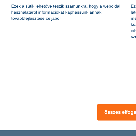
Ezek a sütik lehetővé teszik számunkra, hogy a weboldal
Ez
használatáról információkat kaphassunk annak
lá
továbbfejlesztése céljából.
me
kö
in
sz
összes elfog