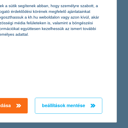
ek a sütik segítenek abban, hogy személyre szabott, a
togató érdeklődési körének megfelelő ajánlatainkat
goszthassuk a kh.hu weboldalon vagy azon kívül, akár
zösségi média felületeken is, valamint a böngészési
formációkat együttesen kezelhessük az ismert további
emélyes adattal.
adása
beállítások mentése