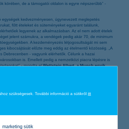
ók körében, de a támogatói oldalon is egyre népszerűbb” -
K&H token megújítás
glátó egységek kedvezményesen, úgynevezett meglepetés
ukat, főtt ételeket és süteményeket egyaránt találunk,
s elérhetőek legyenek az alkalmazásban. Az el nem adott ételek
ítséget jelent számukra, a vendégek pedig akár 70, de minimum
látóegységekben. A kezdeményezés létjogosultságát mi sem
ges kibocsájtását előzte meg eddig az ételmentő közösség. „A
és Debrecenben - vagyunk elérhetők. Célunk a hazai
városokban is. Emellett pedig a nemzetközi piacra lépésre is
eladagokat” - mondta el
Wettstein Albert, a Munch egyik
s csak a legígéretesebb pénzügyi befektetések mellett
ához szükségesek. További információ a sütikről
itt
a vállalkozásba. „A Cápák között versenyzőinek az első adás óta
tésként láttatni a céget. Ehhez pedig a jó ötlet, az
a vállalkozás innovatív megoldást” - összegezte
Kökény
marketing sütik