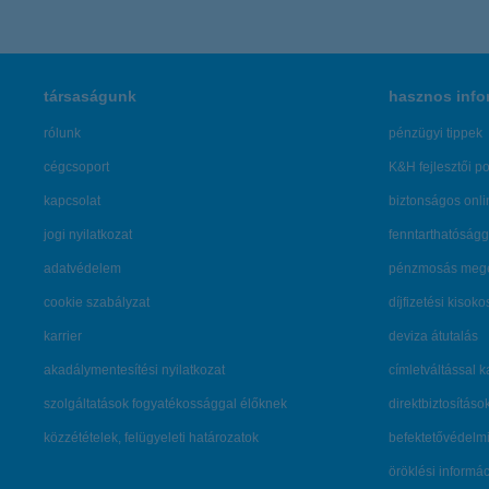
társaságunk
hasznos info
rólunk
pénzügyi tippek
cégcsoport
K&H fejlesztői po
kapcsolat
biztonságos onli
jogi nyilatkozat
fenntarthatóságg
adatvédelem
pénzmosás mege
cookie szabályzat
díjfizetési kisoko
karrier
deviza átutalás
akadálymentesítési nyilatkozat
címletváltással 
szolgáltatások fogyatékossággal élőknek
direktbiztosításo
közzétételek, felügyeleti határozatok
befektetővédelmi
öröklési informá