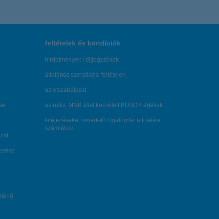
feltételek és kondíciók
hirdetmények / díjjegyzékek
általános szerződési feltételek
üzletszabályzat
se
aktuális, MNB által közzétett BUBOR értékek
kifejezéseket ismertető fogalomtár a fizetési
számlához
zat
dezése
örténő