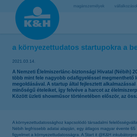
magánszemélyek
vállalkozáso
a környezettudatos startupokra a be
2021.03.14.
A Nemzeti Élelmiszerlánc-biztonsági Hivatal (Nébih) 
több mint fele nagyobb odafigyeléssel megmenthető 
megoldásával. A startup által fejlesztett alkalmazáss
minőségű ételeiket, így felvéve a harcot az élelmisz
Között üzleti showműsor történetében először, az ös
A környezettudatossághoz kapcsolódó társadalmi felelősségválla
Nébih legfrissebb adatai alapján, egy átlagos magyar évente 65
figyelmet a környezettudatosságra. A Start it @K&H inkubátorpr