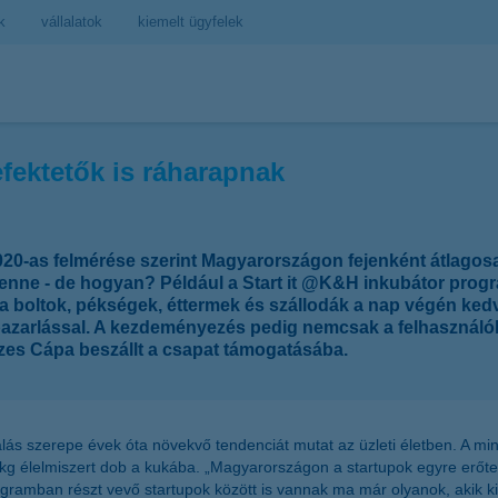
k
vállalatok
kiemelt ügyfelek
fektetők is ráharapnak
2020-as felmérése szerint Magyarországon fejenként átlago
lenne - de hogyan? Például a Start it @K&H inkubátor pro
al a boltok, pékségek, éttermek és szállodák a nap végén ke
erpazarlással. A kezdeményezés pedig nemcsak a felhasználó
szes Cápa beszállt a csapat támogatásába.
lás szerepe évek óta növekvő tendenciát mutat az üzleti életben. A m
 kg élelmiszert dob a kukába. „Magyarországon a startupok egyre erőte
ogramban részt vevő startupok között is vannak ma már olyanok, akik 