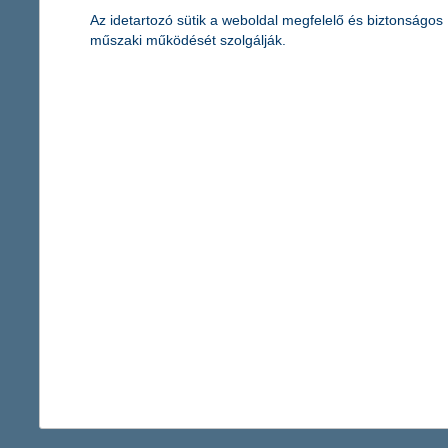
Az idetartozó sütik a weboldal megfelelő és biztonságos
műszaki működését szolgálják.
Kapcsolattartó
KH Kommunikáció
sajto@kh.hu
vissza a cikkekhez