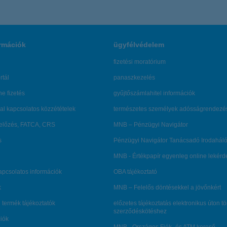
rmációk
ügyfélvédelem
fizetési moratórium
rtál
panaszkezelés
ne fizetés
gyűjtőszámlahitel információk
al kapcsolatos közzétételek
természetes személyek adósságrendezé
lőzés, FATCA, CRS
MNB – Pénzügyi Navigátor
s
Pénzügyi Navigátor Tanácsadó Irodaháló
MNB - Értékpapír egyenleg online lekér
kapcsolatos információk
OBA tájékoztató
k
MNB – Felelős döntésekkel a jövőnkért
 termék tájékoztatók
előzetes tájékoztatás elektronikus úton t
szerződéskötéshez
ciók