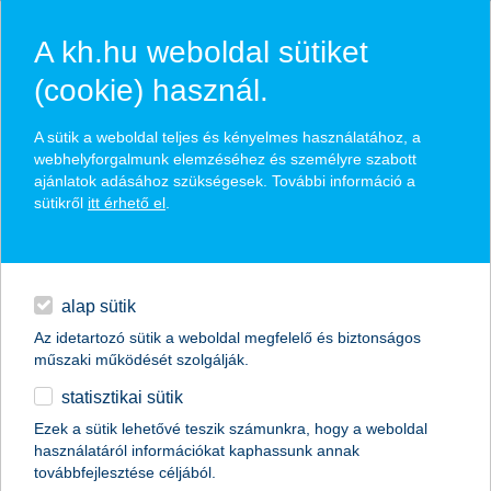
A kh.hu weboldal sütiket
(cookie) használ.
hírek és hivatalos
A sütik a weboldal teljes és kényelmes használatához, a
közzétételek
webhelyforgalmunk elemzéséhez és személyre szabott
ajánlatok adásához szükségesek. További információ a
sütikről
itt érhető el
.
egyéb
English
alap sütik
Az idetartozó sütik a weboldal megfelelő és biztonságos
műszaki működését szolgálják.
statisztikai sütik
tízből négy kkv készül beruházásra
Ezek a sütik lehetővé teszik számunkra, hogy a weboldal
használatáról információkat kaphassunk annak
2017.05.03.
továbbfejlesztése céljából.