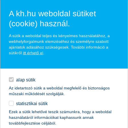
A kh.hu weboldal sütiket
(cookie) használ.
hírek és hivatalos
A sütik a weboldal teljes és kényelmes használatához, a
közzétételek
webhelyforgalmunk elemzéséhez és személyre szabott
ajánlatok adásához szükségesek. További információ a
sütikről
itt érhető el
.
egyéb
English
alap sütik
Az idetartozó sütik a weboldal megfelelő és biztonságos
műszaki működését szolgálják.
statisztikai sütik
Elfogynak az agrárszakemberek?
Ezek a sütik lehetővé teszik számunkra, hogy a weboldal
használatáról információkat kaphassunk annak
2015.08.04.
továbbfejlesztése céljából.