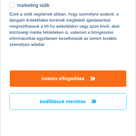
Az agrárszakemberek képzése a versenyképes mezőgazdaság
marketing sütik
és élelmiszeripar megteremtésének, majd működtetésének
Ezek a sütik segítenek abban, hogy személyre szabott, a
elemi feltétele. Az agrártudományi ismeretek ezért komplex
látogató érdeklődési körének megfelelő ajánlatainkat
tudást nyújtanak, amelyet más ágazatokban, így a
megoszthassuk a kh.hu weboldalon vagy azon kívül, akár
kereskedelemben vagy pénzügyi szakterületen is hasznosítani
közösségi média felületeken is, valamint a böngészési
lehet. Egyelőre mégsem népszerű a pályaválasztók körében a
információkat együttesen kezelhessük az ismert további
szakma alacsony presztízse miatt, jelenleg a felsőoktatásban
személyes adattal.
részt vevő hallgatók alig 6%-a kap folytat mezőgazdasági
területen tanulmányt, miközben a teljes hallgatói létszám is
folyamatosan, sőt gyorsuló ütemben apad.
összes elfogadása
hogyan választanak a nők? legalábbis,
ha megtakarításról van szó
2015.08.03.
beállítások mentése
A K&H több mint ezer hölgyet kérdezett meg arról, hogyan
döntenek megtakarításaikról. A válaszokból egyértelműen az
derült ki, hogy a nők nem szeretnek egyedül dönteni befektetési
kérdésekben, inkább óvatosak, és fontos számukra a nyugdíj.