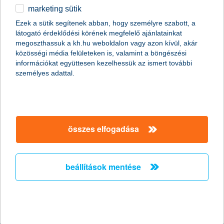
pénzmosás megelőzés, FATCA, CRS
karrier
általános szerződési feltételek
marketing sütik
természetes személyek adósságrendezése
díjfizetési kisokos
akadálymentesítési nyilatkozat
Ezek a sütik segítenek abban, hogy személyre szabott, a
üzletszabályzat
MNB – Pénzügyi Navigátor
deviza átutalás
látogató érdeklődési körének megfelelő ajánlatainkat
szolgáltatások fogyatékossággal élőknek
aktuális, MNB által közzétett BUBOR értékek
Pénzügyi Navigátor Tanácsadó Irodahálózat
megoszthassuk a kh.hu weboldalon vagy azon kívül, akár
címletváltással kapcsolatos információk
közzétételek, felügyeleti határozatok
közösségi média felületeken is, valamint a böngészési
kifejezéseket ismertető fogalomtár a fizetési számlához
MNB - Értékpapír egyenleg online lekérdezése
direktbiztosítások
információkat együttesen kezelhessük az ismert további
személyes adattal.
OBA tájékoztató
befektetővédelmi termék tájékoztatók
MNB – Felelős döntésekkel a jövőnkért
öröklési információk
előzetes tájékoztatás elektronikus úton történő szerződéskötéshez
technikai információk
MNB - Országos Fiók- és ATM kereső
tervezett karbantartások
összes elfogadása
© 2026 – K&H Bank Zrt. Minden jog fenntartva
bizalmi vagyonkezelő megbízatásának megszűnése
beállítások mentése