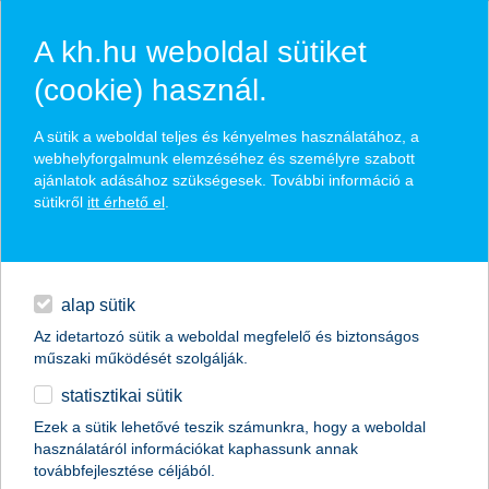
A kh.hu weboldal sütiket
(cookie) használ.
hírek és hivatalos
A sütik a weboldal teljes és kényelmes használatához, a
közzétételek
webhelyforgalmunk elemzéséhez és személyre szabott
ajánlatok adásához szükségesek. További információ a
sütikről
itt érhető el
.
egyéb
English
alap sütik
Az idetartozó sütik a weboldal megfelelő és biztonságos
műszaki működését szolgálják.
statisztikai sütik
Pest megye diákjai az élen jutottak
Ezek a sütik lehetővé teszik számunkra, hogy a weboldal
használatáról információkat kaphassunk annak
tovább a K&H Vigyázz, Kész, Pénz!
továbbfejlesztése céljából.
pénzügyi vetélkedő fináléjába