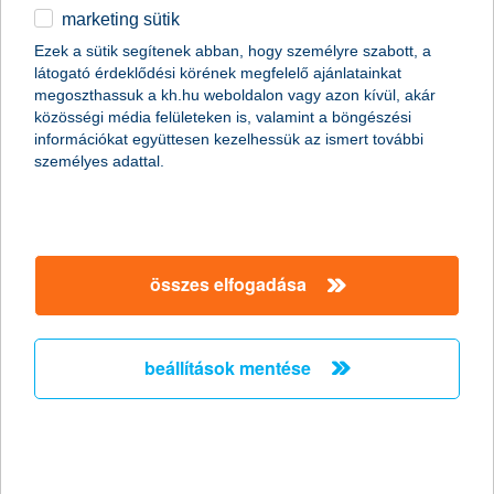
marketing sütik
2017.06.06.
Ezek a sütik segítenek abban, hogy személyre szabott, a
látogató érdeklődési körének megfelelő ajánlatainkat
2017. június 12. és 13. között kiderül, hogy kik az ország legjobb
megoszthassuk a kh.hu weboldalon vagy azon kívül, akár
pénzügyesei. A K&H Vigyázz, Kész, Pénz! vetélkedő döntőjén
közösségi média felületeken is, valamint a böngészési
közel 150 általános iskolás diák bizonyíthatja rátermettségét,
információkat együttesen kezelhessük az ismert további
ahová Pest megyéből jutottak be a legtöbben. Ön eljutna a
személyes adattal.
fináléig? Ebből a kvízből megtudhatja! Tesztelje tudását most!
mikor jön az energiaforradalom?
2017.06.02.
összes elfogadása
Az alternatív meghajtású járművek elterjedése nemcsak a
közlekedésre, de a nyersanyagpiacra is forradalmi hatással
lesz. Befektetőként fontos látni, mindez mikor és milyen
beállítások mentése
változásokat hoz a nyersanyagpiacon és az energiaszektor
részvényárfolyamaiban – hívja fel a figyelmet a K&H.
K&H: dupláztak az ATM-ek