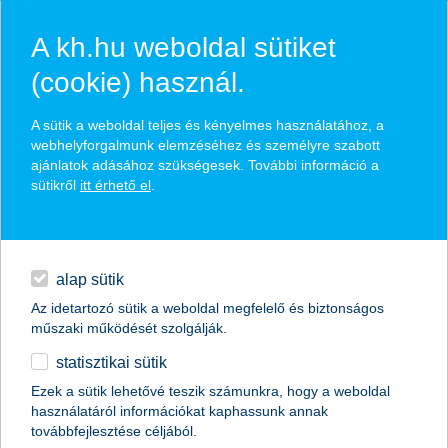
A kh.hu weboldal sütiket
(cookie) használ.
hírek és hivatalos
A sütik a weboldal teljes és kényelmes használatához, a
közzétételek
webhelyforgalmunk elemzéséhez és személyre szabott
ajánlatok adásához szükségesek. További információ a
sütikről
itt érhető el
.
egyéb
English
alap sütik
Az idetartozó sütik a weboldal megfelelő és biztonságos
műszaki működését szolgálják.
statisztikai sütik
200 mesét értek a női kézilabda-
Ezek a sütik lehetővé teszik számunkra, hogy a weboldal
használatáról információkat kaphassunk annak
válogatott sport relikviái
továbbfejlesztése céljából.