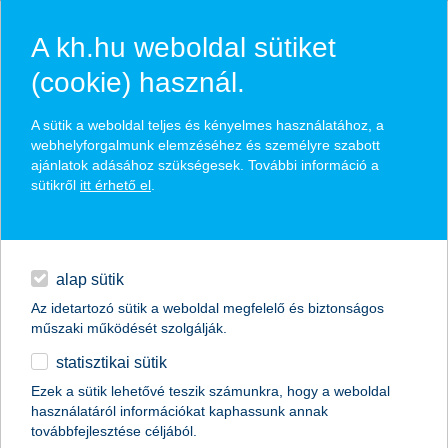
A kh.hu weboldal sütiket
(cookie) használ.
hírek és hivatalos
A sütik a weboldal teljes és kényelmes használatához, a
közzétételek
webhelyforgalmunk elemzéséhez és személyre szabott
ajánlatok adásához szükségesek. További információ a
sütikről
itt érhető el
.
egyéb
English
alap sütik
Az idetartozó sütik a weboldal megfelelő és biztonságos
műszaki működését szolgálják.
statisztikai sütik
3 stratégia a szeszélyes piaci
Ezek a sütik lehetővé teszik számunkra, hogy a weboldal
használatáról információkat kaphassunk annak
mozgásokhoz
továbbfejlesztése céljából.