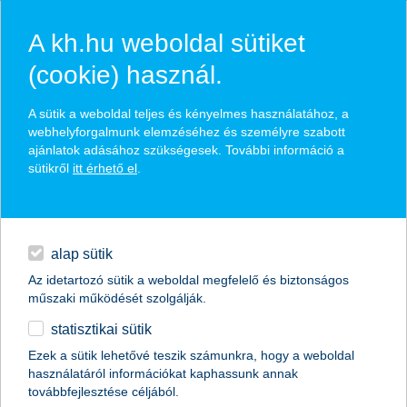
A kh.hu weboldal sütiket
(cookie) használ.
hírek és hivatalos
A sütik a weboldal teljes és kényelmes használatához, a
közzétételek
webhelyforgalmunk elemzéséhez és személyre szabott
ajánlatok adásához szükségesek. További információ a
sütikről
itt érhető el
.
egyéb
English
alap sütik
Az idetartozó sütik a weboldal megfelelő és biztonságos
műszaki működését szolgálják.
statisztikai sütik
EU: stratégiai kérdés a fenntartható
Ezek a sütik lehetővé teszik számunkra, hogy a weboldal
használatáról információkat kaphassunk annak
agrárium
továbbfejlesztése céljából.