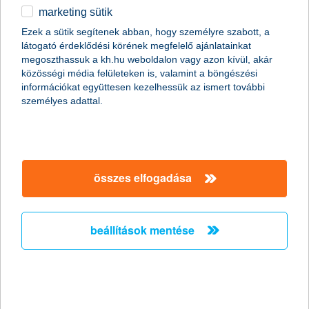
startol a 15. K&H gyógyvarázs műszerbeszerzési
marketing sütik
pályázat
Ezek a sütik segítenek abban, hogy személyre szabott, a
2018.04.03.
látogató érdeklődési körének megfelelő ajánlatainkat
megoszthassuk a kh.hu weboldalon vagy azon kívül, akár
Több mint 600 millió forint értékű fejlesztést valósíthattak meg a
közösségi média felületeken is, valamint a böngészési
hazai gyermekgyógyítással foglalkozó intézmények a 15 éve
információkat együttesen kezelhessük az ismert további
működő K&H gyógyvarázsnak köszönhetően. A program most
személyes adattal.
újból meghirdeti műszerbeszerzési pályázatát, hogy a kórházi
gyermekosztályok és mentőállomások a kis betegek
mihamarabbi felépülését segítő, modern műszerekkel
gazdagodhassanak.
összes elfogadása
bankolásból jeles: a pesti diákok
fantasztikusan teljesítettek a K&H
Vigyázz, kész, pénz! pénzügyi
beállítások mentése
vetélkedő budapesti középdöntőjén
2018.03.29.
A K&H országos pénzügyi vetélkedőjén több mint 8000 magyar