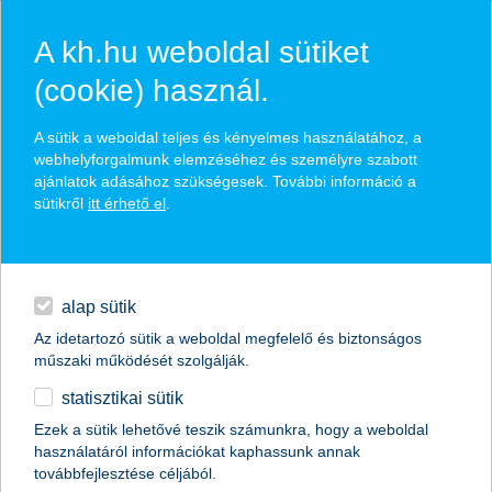
A kh.hu weboldal sütiket
(cookie) használ.
hírek és hivatalos
A sütik a weboldal teljes és kényelmes használatához, a
közzétételek
webhelyforgalmunk elemzéséhez és személyre szabott
ajánlatok adásához szükségesek. További információ a
sütikről
itt érhető el
.
egyéb
English
alap sütik
Az idetartozó sütik a weboldal megfelelő és biztonságos
műszaki működését szolgálják.
statisztikai sütik
20 millió forint a
Ezek a sütik lehetővé teszik számunkra, hogy a weboldal
használatáról információkat kaphassunk annak
gyermekegészségügynek
továbbfejlesztése céljából.