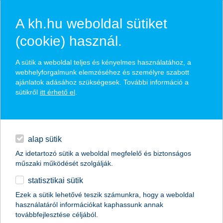
A kh.hu weboldal sütiket
(cookie) használ.
hírek és hivatalos
A sütik a weboldal teljes és kényelmes használatához, a
közzétételek
webhelyforgalmunk elemzéséhez és személyre szabott
ajánlatok adásához szükségesek. További információ a
sütikről
itt érhető el
.
egyéb
English
alap sütik
Az idetartozó sütik a weboldal megfelelő és biztonságos
műszaki működését szolgálják.
statisztikai sütik
K&H: tízből kilenc folyósítás, átlagosan
Ezek a sütik lehetővé teszik számunkra, hogy a weboldal
használatáról információkat kaphassunk annak
9,7 milliós összeggel – egyéves a
továbbfejlesztése céljából.
babaváró hitel