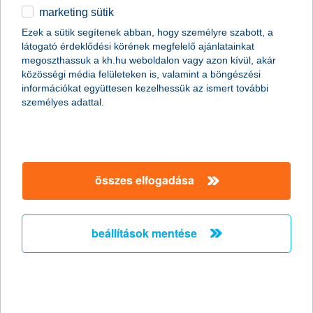
15-20 százalékkal nőtt a kárbejelentések száma
marketing sütik
2023.06.09.
Ezek a sütik segítenek abban, hogy személyre szabott, a
látogató érdeklődési körének megfelelő ajánlatainkat
Az átlagosnál 15-20 százalékkal több lakásbiztosítási
megoszthassuk a kh.hu weboldalon vagy azon kívül, akár
kárbejelentés érkezett a K&H Biztosítóhoz a keddi
közösségi média felületeken is, valamint a böngészési
felhőszakadások pusztítása után. Elsősorban a Duna
információkat együttesen kezelhessük az ismert további
vonalában, Balaton és Baja közötti ingatlanokban tettek kárt a
személyes adattal.
felhőszakadások. A károsultaknak érdemes mielőbb
bejelenteniük az esetet, akár mobilon is, így gyorsan
megkaphatják a kártérítést.
K&H: kivárnak a vállalatok az
összes elfogadása
innovációval
a hatékonyságnövelő digitalizáció a magas infláció
beállítások mentése
nyertese
2023.06.08.
A digitalizáció tartja szinten a hazai vállalatok innovációs
tevékenységét. Új termékek, szolgáltatások bevezetésével
kivárnak a vállalatok, inkább saját háttérfolyamataikat