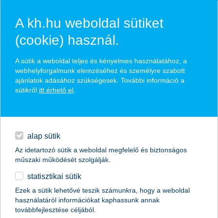
A kh.hu weboldal sütiket
(cookie) használ.
hírek és hivatalos
A sütik a weboldal teljes és kényelmes használatához, a
közzétételek
webhelyforgalmunk elemzéséhez és személyre szabott
ajánlatok adásához szükségesek. További információ a
sütikről
itt érhető el
.
egyéb
English
alap sütik
Az idetartozó sütik a weboldal megfelelő és biztonságos
műszaki működését szolgálják.
statisztikai sütik
K&H: lecsapott a vihar, ingatlanokat
Ezek a sütik lehetővé teszik számunkra, hogy a weboldal
használatáról információkat kaphassunk annak
öntött el a víz
továbbfejlesztése céljából.