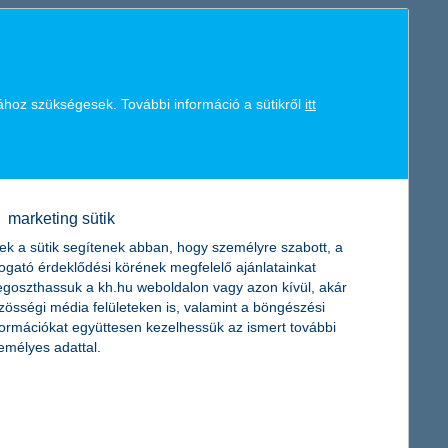
011-re csak alig jobbak, ezért a biztosítási szakma csak óvatosan
, és az is szinte bizonyos, hogy a szektor az árverseny miatt
ához szükségesek. További információ a sütikről
itt
 a K&H Biztosító 2011-es piaci előrejelzésében. A nehézségek és a
en a kötelező gépjármű-felelősségbiztosítási kampányban elért
latot adta.
marketing sütik
ek a sütik segítenek abban, hogy személyre szabott, a
togató érdeklődési körének megfelelő ajánlatainkat
goszthassuk a kh.hu weboldalon vagy azon kívül, akár
a szét, hogy ezzel is támogassa a gyermek-egészségügyet.
zösségi média felületeken is, valamint a böngészési
és a Marcali Városi Kórház vásárolhat műszereket a 8 millió
formációkat együttesen kezelhessük az ismert további
emélyes adattal.
gon