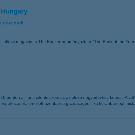
n Hungary
 részesült
mzetközi magazin, a The Banker adományozta a “The Bank of the Year 
g -10 ponton áll, ami jelentős romlás az előző negyedévhez képest. A 
ó várakozások, emellett azonban a gazdaságpolitika korábban optimist