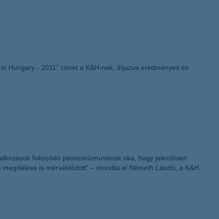
K&H token megújítás
in Hungary - 2011” címet a K&H-nak, díjazva eredményeit és
vállalkozások fokozódó pesszimizmusának oka, hogy jelentősen
a megítélése is mérséklődött” – mondta el Németh László, a K&H