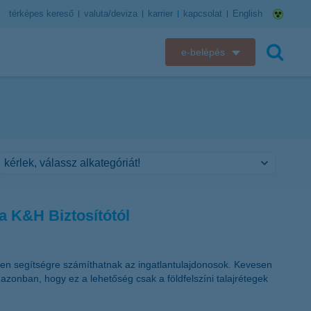
térképes kereső
valuta/deviza
karrier
kapcsolat
English
e-belépés
K&H e-bank
keresés
K&H e-posta
K&H elektronikus postaláda
K&H web Electra
a K&H Biztosítótól
K&H Biztosító ügyfélportál
K&H SZÉP Kártya
lyen segítségre számíthatnak az ingatlantulajdonosok. Kevesen
azonban, hogy ez a lehetőség csak a földfelszíni talajrétegek
K&H e-kártyafelület