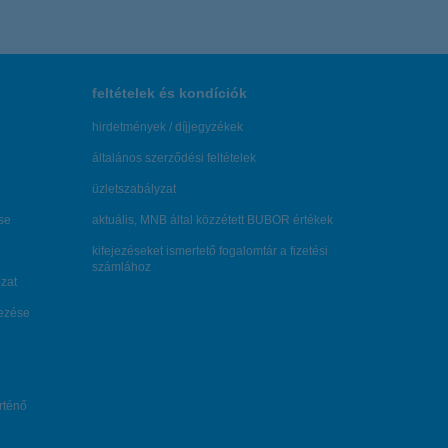
feltételek és kondíciók
hirdetmények / díjjegyzékek
általános szerződési feltételek
üzletszabályzat
se
aktuális, MNB által közzétett BUBOR értékek
kifejezéseket ismertető fogalomtár a fizetési
számlához
zat
dezése
örténő