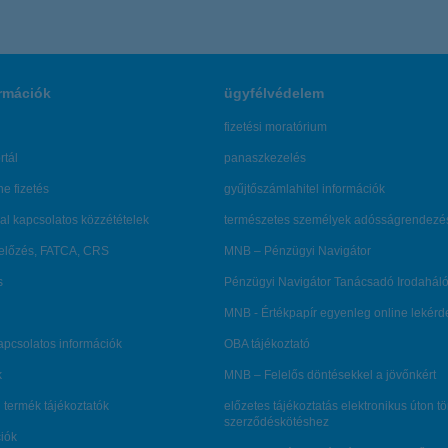
rmációk
ügyfélvédelem
fizetési moratórium
rtál
panaszkezelés
ne fizetés
gyűjtőszámlahitel információk
al kapcsolatos közzétételek
természetes személyek adósságrendezé
lőzés, FATCA, CRS
MNB – Pénzügyi Navigátor
s
Pénzügyi Navigátor Tanácsadó Irodaháló
MNB - Értékpapír egyenleg online lekér
kapcsolatos információk
OBA tájékoztató
k
MNB – Felelős döntésekkel a jövőnkért
 termék tájékoztatók
előzetes tájékoztatás elektronikus úton t
szerződéskötéshez
ciók