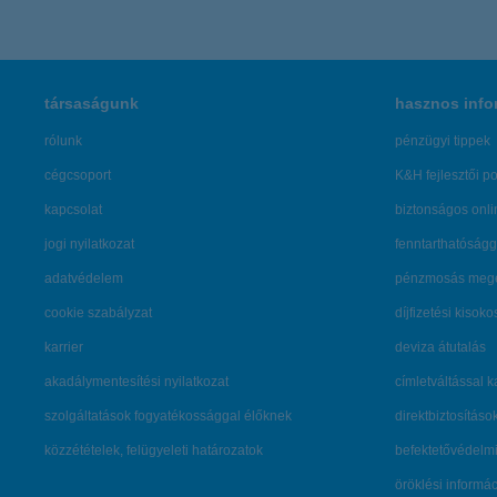
társaságunk
hasznos info
rólunk
pénzügyi tippek
cégcsoport
K&H fejlesztői po
kapcsolat
biztonságos onli
jogi nyilatkozat
fenntarthatóságg
adatvédelem
pénzmosás mege
cookie szabályzat
díjfizetési kisoko
karrier
deviza átutalás
akadálymentesítési nyilatkozat
címletváltással 
szolgáltatások fogyatékossággal élőknek
direktbiztosításo
közzétételek, felügyeleti határozatok
befektetővédelmi
öröklési informá