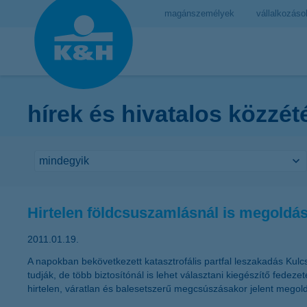
magánszemélyek
vállalkozáso
hírek és hivatalos közzét
Hirtelen földcsuszamlásnál is megoldás 
2011.01.19.
A napokban bekövetkezett katasztrofális partfal leszakadás Kulc
tudják, de több biztosítónál is lehet választani kiegészítő fede
hirtelen, váratlan és balesetszerű megcsúszásakor jelent megold