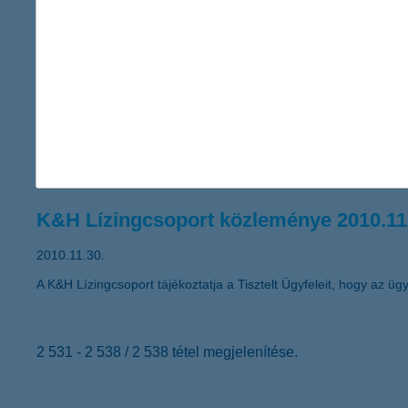
A Global Finance magazin ismét a K&H Banknak ítélte a legjobb
K&H Lízingcsoport közleménye 2010.12
2010.12.03.
A K&H Pannonlízing Pénzügyi Szolgáltató Holding Zártkörűen M
alábbiakban teszi közzé a Társaság alaptőke emeléséről, valamin
K&H Lízingcsoport közleménye 2010.11
2010.11.30.
A K&H Lízingcsoport tájékoztatja a Tisztelt Ügyfeleit, hogy az ügyf
2 531 - 2 538 / 2 538 tétel megjelenítése.