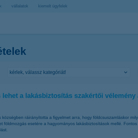
k
vállalatok
kiemelt ügyfelek
ételek
lehet a lakásbiztosítás szakértői vélemény 
s községben ráirányította a figyelmet arra, hogy földcsuszamláskor mi
zetet földmozgás esetére a hagyományos lakásbiztosítások mellé. Fontos 
ást.