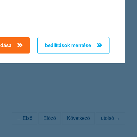
inance Provider in Hungary 2011).
adása
beállítások mentése
. 84/a., cégjegyzék száma: Cg. 01-10-042149) Igazgatósága az
ténő átalakításáról szóló közleményét:
← Első
Előző
Következő
utolsó →