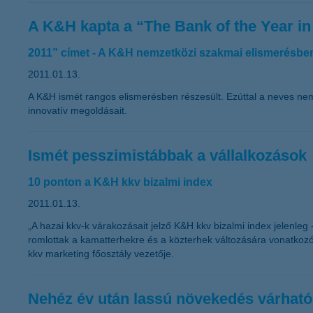
A K&H kapta a “The Bank of the Year i
2011” címet - A K&H nemzetközi szakmai elismerésben
2011.01.13.
A K&H ismét rangos elismerésben részesült. Ezúttal a neves ne
innovatív megoldásait.
Ismét pesszimistábbak a vállalkozások
10 ponton a K&H kkv bizalmi index
2011.01.13.
„A hazai kkv-k várakozásait jelző K&H kkv bizalmi index jelenle
romlottak a kamatterhekre és a közterhek változására vonatkoz
kkv marketing főosztály vezetője.
Nehéz év után lassú növekedés várható