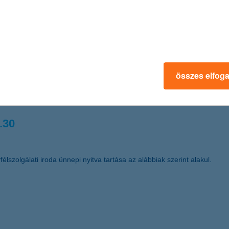
 kereskedelemfinanszírozási bank címet Magyarországon (Best Trade F
.03.
összes elfog
űködő Részvénytársaság (székhelye: 1068 Budapest, Dózsa György út
t a nyomdai úton előállított részvények dematerializált részvénnyé tör
.30
élszolgálati iroda ünnepi nyitva tartása az alábbiak szerint alakul.