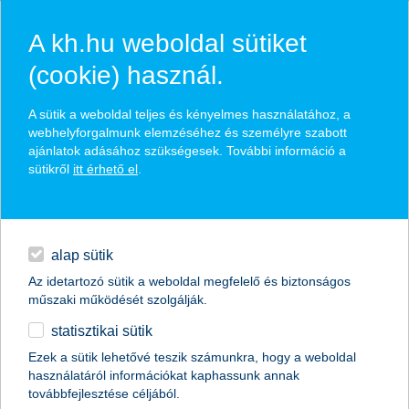
A kh.hu weboldal sütiket
(cookie) használ.
hírek és hivatalos
A sütik a weboldal teljes és kényelmes használatához, a
közzétételek
webhelyforgalmunk elemzéséhez és személyre szabott
ajánlatok adásához szükségesek. További információ a
sütikről
itt érhető el
.
egyéb
English
alap sütik
Az idetartozó sütik a weboldal megfelelő és biztonságos
műszaki működését szolgálják.
statisztikai sütik
betörőért kiált az üres nyaraló
Ezek a sütik lehetővé teszik számunkra, hogy a weboldal
használatáról információkat kaphassunk annak
2011.01.21.
továbbfejlesztése céljából.