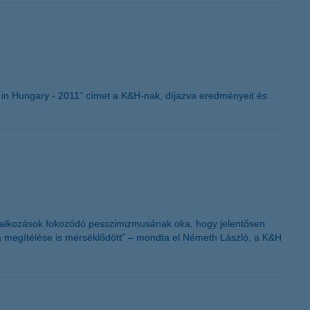
K&H token megújítás
in Hungary - 2011” címet a K&H-nak, díjazva eredményeit és
vállalkozások fokozódó pesszimizmusának oka, hogy jelentősen
a megítélése is mérséklődött” – mondta el Németh László, a K&H