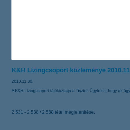
A Global Finance magazin ismét a K&H Banknak ítélte a legjobb
K&H Lízingcsoport közleménye 2010.12
2010.12.03.
A K&H Pannonlízing Pénzügyi Szolgáltató Holding Zártkörűen M
alábbiakban teszi közzé a Társaság alaptőke emeléséről, valamin
K&H Lízingcsoport közleménye 2010.11
2010.11.30.
A K&H Lízingcsoport tájékoztatja a Tisztelt Ügyfeleit, hogy az ügyf
2 531 - 2 538 / 2 538 tétel megjelenítése.