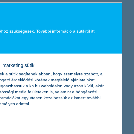
011-re csak alig jobbak, ezért a biztosítási szakma csak óvatosan
, és az is szinte bizonyos, hogy a szektor az árverseny miatt
ához szükségesek. További információ a sütikről
itt
 a K&H Biztosító 2011-es piaci előrejelzésében. A nehézségek és a
en a kötelező gépjármű-felelősségbiztosítási kampányban elért
latot adta.
marketing sütik
ek a sütik segítenek abban, hogy személyre szabott, a
togató érdeklődési körének megfelelő ajánlatainkat
goszthassuk a kh.hu weboldalon vagy azon kívül, akár
a szét, hogy ezzel is támogassa a gyermek-egészségügyet.
zösségi média felületeken is, valamint a böngészési
és a Marcali Városi Kórház vásárolhat műszereket a 8 millió
formációkat együttesen kezelhessük az ismert további
emélyes adattal.
gon