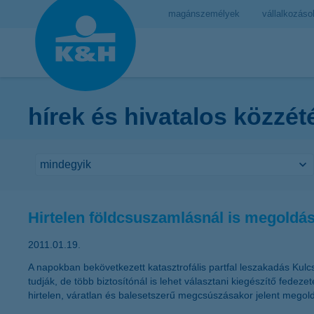
magánszemélyek
vállalkozáso
hírek és hivatalos közzét
Hirtelen földcsuszamlásnál is megoldás 
2011.01.19.
A napokban bekövetkezett katasztrofális partfal leszakadás Kulc
tudják, de több biztosítónál is lehet választani kiegészítő fede
hirtelen, váratlan és balesetszerű megcsúszásakor jelent megold