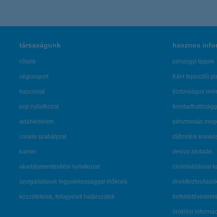
társaságunk
hasznos info
rólunk
pénzügyi tippek
cégcsoport
K&H fejlesztői po
kapcsolat
biztonságos onli
jogi nyilatkozat
fenntarthatóságg
adatvédelem
pénzmosás mege
cookie szabályzat
díjfizetési kisoko
karrier
deviza átutalás
akadálymentesítési nyilatkozat
címletváltással 
szolgáltatások fogyatékossággal élőknek
direktbiztosításo
közzétételek, felügyeleti határozatok
befektetővédelmi
öröklési informá