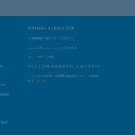
feltételek és kondíciók
hirdetmények / díjjegyzékek
általános szerződési feltételek
üzletszabályzat
se
aktuális, MNB által közzétett BUBOR értékek
kifejezéseket ismertető fogalomtár a fizetési
számlához
zat
dezése
örténő