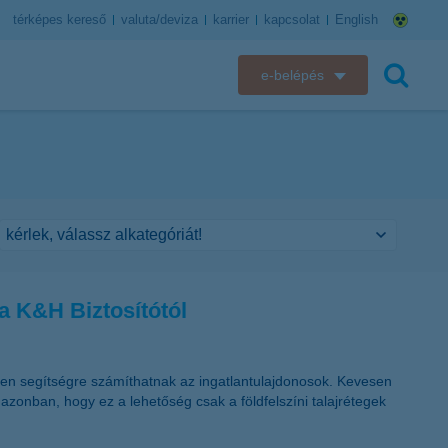
térképes kereső
valuta/deviza
karrier
kapcsolat
English
e-belépés
K&H e-bank
keresés
K&H e-posta
K&H elektronikus postaláda
K&H web Electra
a K&H Biztosítótól
K&H Biztosító ügyfélportál
K&H SZÉP Kártya
lyen segítségre számíthatnak az ingatlantulajdonosok. Kevesen
azonban, hogy ez a lehetőség csak a földfelszíni talajrétegek
K&H e-kártyafelület