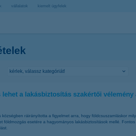
k
vállalatok
kiemelt ügyfelek
ételek
lehet a lakásbiztosítás szakértői vélemény 
s községben ráirányította a figyelmet arra, hogy földcsuszamláskor mi
zetet földmozgás esetére a hagyományos lakásbiztosítások mellé. Fontos 
ást.