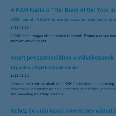
A K&H kapta a “The Bank of the Year i
2011” címet - A K&H nemzetközi szakmai elismerésben
2011.01.13.
A K&H ismét rangos elismerésben részesült. Ezúttal a neves ne
innovatív megoldásait.
Ismét pesszimistábbak a vállalkozások
10 ponton a K&H kkv bizalmi index
2011.01.13.
„A hazai kkv-k várakozásait jelző K&H kkv bizalmi index jelenle
romlottak a kamatterhekre és a közterhek változására vonatkoz
kkv marketing főosztály vezetője.
Nehéz év után lassú növekedés várható