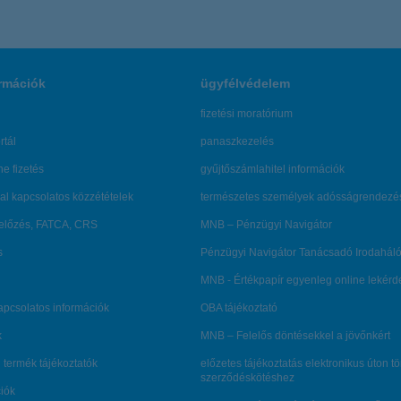
rmációk
ügyfélvédelem
fizetési moratórium
rtál
panaszkezelés
ne fizetés
gyűjtőszámlahitel információk
al kapcsolatos közzétételek
természetes személyek adósságrendezé
lőzés, FATCA, CRS
MNB – Pénzügyi Navigátor
s
Pénzügyi Navigátor Tanácsadó Irodaháló
MNB - Értékpapír egyenleg online lekér
kapcsolatos információk
OBA tájékoztató
k
MNB – Felelős döntésekkel a jövőnkért
 termék tájékoztatók
előzetes tájékoztatás elektronikus úton t
szerződéskötéshez
ciók