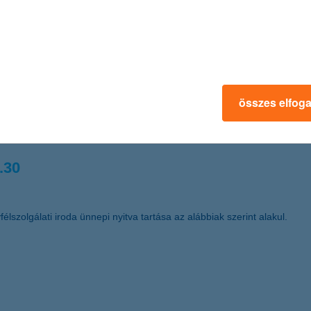
 kereskedelemfinanszírozási bank címet Magyarországon (Best Trade F
.03.
összes elfog
űködő Részvénytársaság (székhelye: 1068 Budapest, Dózsa György út
t a nyomdai úton előállított részvények dematerializált részvénnyé tör
.30
élszolgálati iroda ünnepi nyitva tartása az alábbiak szerint alakul.