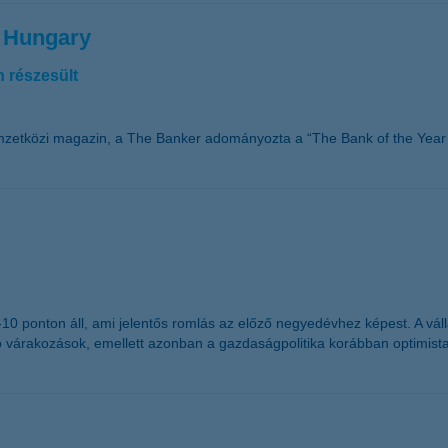
n Hungary
 részesült
mzetközi magazin, a The Banker adományozta a “The Bank of the Year 
g -10 ponton áll, ami jelentős romlás az előző negyedévhez képest. A 
ó várakozások, emellett azonban a gazdaságpolitika korábban optimist