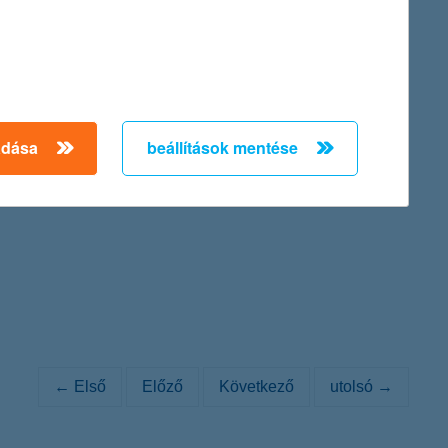
inance Provider in Hungary 2011).
adása
beállítások mentése
. 84/a., cégjegyzék száma: Cg. 01-10-042149) Igazgatósága az
ténő átalakításáról szóló közleményét:
← Első
Előző
Következő
utolsó →