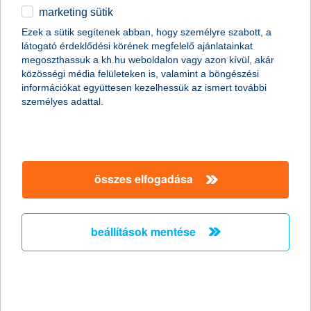
marketing sütik
2011.01.19.
Ezek a sütik segítenek abban, hogy személyre szabott, a
látogató érdeklődési körének megfelelő ajánlatainkat
A napokban bekövetkezett katasztrofális partfal leszakadás
megoszthassuk a kh.hu weboldalon vagy azon kívül, akár
Kulcs községben ráirányította a figyelmet arra, hogy
közösségi média felületeken is, valamint a böngészési
földcsuszamláskor milyen segítségre számíthatnak az
információkat együttesen kezelhessük az ismert további
ingatlantulajdonosok. Kevesen tudják, de több biztosítónál is
személyes adattal.
lehet választani kiegészítő fedezetet földmozgás esetére a
hagyományos lakásbiztosítások mellé. Fontos azonban, hogy ez
a lehetőség csak a földfelszíni talajrétegek hirtelen, váratlan és
balesetszerű megcsúszásakor jelent megoldást.
összes elfogadása
A K&H kapta a “The Bank of the Year in
Hungary
beállítások mentése
2011” címet - A K&H nemzetközi szakmai
elismerésben részesült
2011.01.13.
A K&H ismét rangos elismerésben részesült. Ezúttal a neves
nemzetközi magazin, a The Banker adományozta a “The Bank