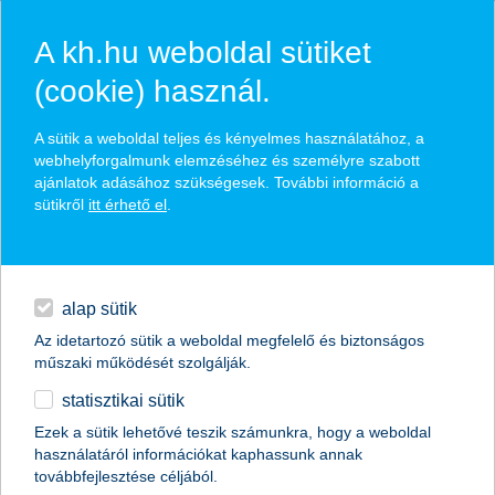
A kh.hu weboldal sütiket
(cookie) használ.
hírek és hivatalos
A sütik a weboldal teljes és kényelmes használatához, a
közzétételek
webhelyforgalmunk elemzéséhez és személyre szabott
ajánlatok adásához szükségesek. További információ a
sütikről
itt érhető el
.
egyéb
English
alap sütik
Az idetartozó sütik a weboldal megfelelő és biztonságos
műszaki működését szolgálják.
statisztikai sütik
Hirtelen földcsuszamlásnál is
Ezek a sütik lehetővé teszik számunkra, hogy a weboldal
használatáról információkat kaphassunk annak
megoldás lehet a lakásbiztosítás
továbbfejlesztése céljából.
szakértői vélemény a K&H Biztosítótól