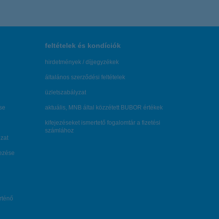
feltételek és kondíciók
hirdetmények / díjjegyzékek
általános szerződési feltételek
üzletszabályzat
se
aktuális, MNB által közzétett BUBOR értékek
kifejezéseket ismertető fogalomtár a fizetési
számlához
zat
dezése
örténő