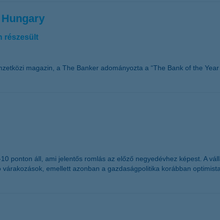
n Hungary
 részesült
mzetközi magazin, a The Banker adományozta a “The Bank of the Year 
g -10 ponton áll, ami jelentős romlás az előző negyedévhez képest. A 
ó várakozások, emellett azonban a gazdaságpolitika korábban optimist