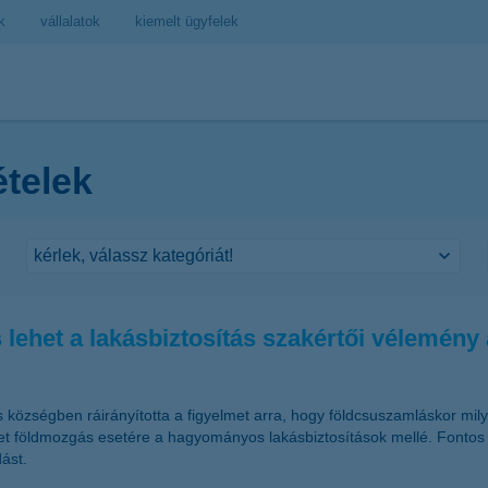
k
vállalatok
kiemelt ügyfelek
ételek
lehet a lakásbiztosítás szakértői vélemény 
s községben ráirányította a figyelmet arra, hogy földcsuszamláskor mi
zetet földmozgás esetére a hagyományos lakásbiztosítások mellé. Fontos 
ást.