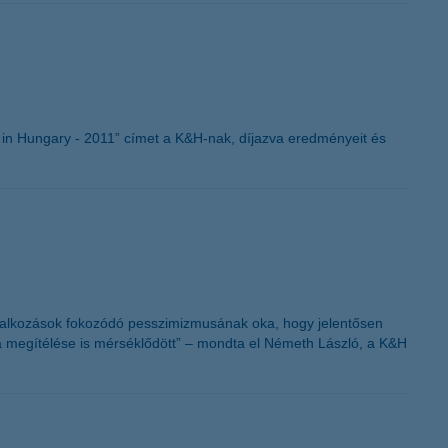
K&H token megújítás
in Hungary - 2011” címet a K&H-nak, díjazva eredményeit és
vállalkozások fokozódó pesszimizmusának oka, hogy jelentősen
a megítélése is mérséklődött” – mondta el Németh László, a K&H