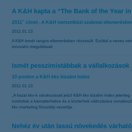
A K&H kapta a “The Bank of the Year i
2011” címet - A K&H nemzetközi szakmai elismerésben
2011.01.13.
A K&H ismét rangos elismerésben részesült. Ezúttal a neves ne
innovatív megoldásait.
Ismét pesszimistábbak a vállalkozások
10 ponton a K&H kkv bizalmi index
2011.01.13.
„A hazai kkv-k várakozásait jelző K&H kkv bizalmi index jelenle
romlottak a kamatterhekre és a közterhek változására vonatkoz
kkv marketing főosztály vezetője.
Nehéz év után lassú növekedés várható