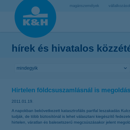
magánszemélyek
vállalkozáso
hírek és hivatalos közzét
Hirtelen földcsuszamlásnál is megoldás 
2011.01.19.
A napokban bekövetkezett katasztrofális partfal leszakadás Kulc
tudják, de több biztosítónál is lehet választani kiegészítő fede
hirtelen, váratlan és balesetszerű megcsúszásakor jelent megold