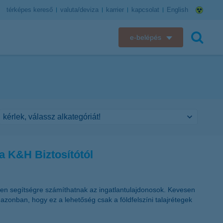
térképes kereső
valuta/deviza
karrier
kapcsolat
English
e-belépés
K&H e-bank
keresés
K&H e-posta
K&H elektronikus postaláda
K&H web Electra
a K&H Biztosítótól
K&H Biztosító ügyfélportál
K&H SZÉP Kártya
lyen segítségre számíthatnak az ingatlantulajdonosok. Kevesen
azonban, hogy ez a lehetőség csak a földfelszíni talajrétegek
K&H e-kártyafelület