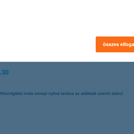
 kereskedelemfinanszírozási bank címet Magyarországon (Best Trade F
.03.
összes elfog
űködő Részvénytársaság (székhelye: 1068 Budapest, Dózsa György út
t a nyomdai úton előállított részvények dematerializált részvénnyé tör
.30
élszolgálati iroda ünnepi nyitva tartása az alábbiak szerint alakul.