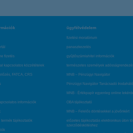
rmációk
ügyfélvédelem
fizetési moratórium
rtál
panaszkezelés
ne fizetés
gyűjtőszámlahitel információk
al kapcsolatos közzétételek
természetes személyek adósságrendezé
lőzés, FATCA, CRS
MNB – Pénzügyi Navigátor
s
Pénzügyi Navigátor Tanácsadó Irodaháló
MNB - Értékpapír egyenleg online lekér
kapcsolatos információk
OBA tájékoztató
k
MNB – Felelős döntésekkel a jövőnkért
 termék tájékoztatók
előzetes tájékoztatás elektronikus úton t
szerződéskötéshez
ciók