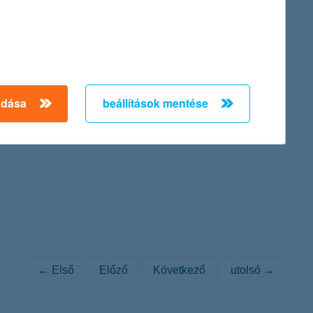
inance Provider in Hungary 2011).
adása
beállítások mentése
. 84/a., cégjegyzék száma: Cg. 01-10-042149) Igazgatósága az
ténő átalakításáról szóló közleményét:
← Első
Előző
Következő
utolsó →