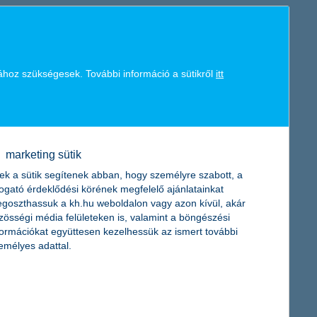
011-re csak alig jobbak, ezért a biztosítási szakma csak óvatosan
, és az is szinte bizonyos, hogy a szektor az árverseny miatt
ához szükségesek. További információ a sütikről
itt
 a K&H Biztosító 2011-es piaci előrejelzésében. A nehézségek és a
en a kötelező gépjármű-felelősségbiztosítási kampányban elért
latot adta.
marketing sütik
ek a sütik segítenek abban, hogy személyre szabott, a
togató érdeklődési körének megfelelő ajánlatainkat
goszthassuk a kh.hu weboldalon vagy azon kívül, akár
a szét, hogy ezzel is támogassa a gyermek-egészségügyet.
zösségi média felületeken is, valamint a böngészési
és a Marcali Városi Kórház vásárolhat műszereket a 8 millió
formációkat együttesen kezelhessük az ismert további
emélyes adattal.
gon