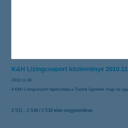
A Global Finance magazin ismét a K&H Banknak ítélte a legjobb
K&H Lízingcsoport közleménye 2010.12
2010.12.03.
A K&H Pannonlízing Pénzügyi Szolgáltató Holding Zártkörűen M
alábbiakban teszi közzé a Társaság alaptőke emeléséről, valamin
K&H Lízingcsoport közleménye 2010.11
2010.11.30.
A K&H Lízingcsoport tájékoztatja a Tisztelt Ügyfeleit, hogy az ügyf
2 531 - 2 538 / 2 538 tétel megjelenítése.