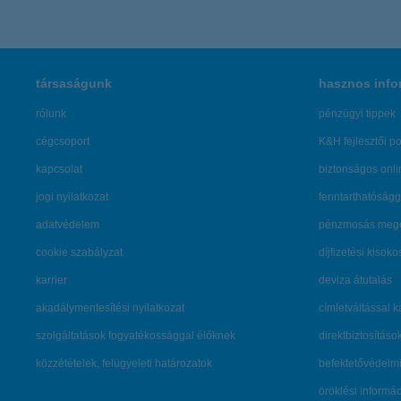
társaságunk
hasznos info
rólunk
pénzügyi tippek
cégcsoport
K&H fejlesztői po
kapcsolat
biztonságos onli
jogi nyilatkozat
fenntarthatóságg
adatvédelem
pénzmosás mege
cookie szabályzat
díjfizetési kisoko
karrier
deviza átutalás
akadálymentesítési nyilatkozat
címletváltással 
szolgáltatások fogyatékossággal élőknek
direktbiztosításo
közzétételek, felügyeleti határozatok
befektetővédelmi
öröklési informá